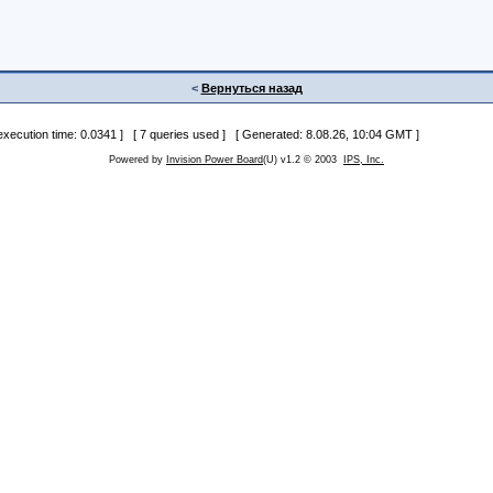
<
Вернуться назад
 execution time: 0.0341 ] [ 7 queries used ] [ Generated: 8.08.26, 10:04 GMT ]
Powered by
Invision Power Board
(U) v1.2 © 2003
IPS, Inc.