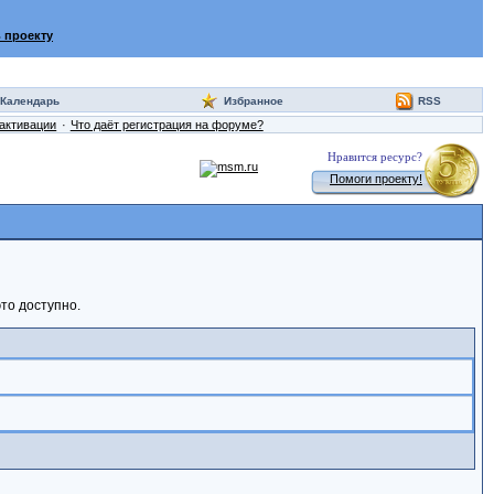
 проекту
Календарь
Избранное
RSS
активации
Что даёт регистрация на форуме?
Нравится ресурс?
Помоги проекту!
то доступно.