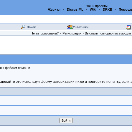
Наши проекты:
Журнал
·
Discuz!ML
·
Wiki
·
DRKB
·
Помощь
Поиск
Участники
Не авторизованы?
Регистрация
Выслать повторно письмо для 
ся к файлам помощи.
сделайте это используя форму авторизации ниже и повторите попытку, если э