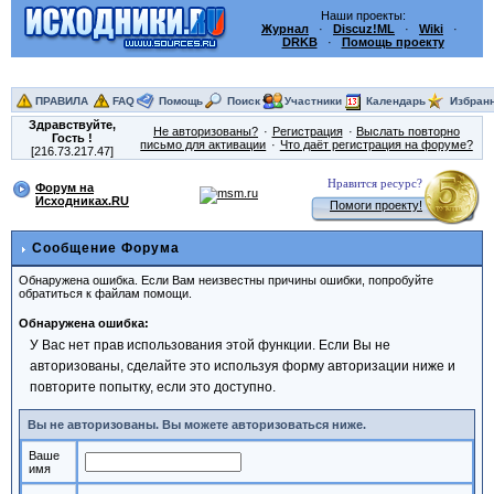
Наши проекты:
Журнал
·
Discuz!ML
·
Wiki
·
DRKB
·
Помощь проекту
ПРАВИЛА
FAQ
Помощь
Поиск
Участники
Календарь
Избран
Здравствуйте,
Не авторизованы?
Регистрация
Выслать повторно
Гость
!
письмо для активации
Что даёт регистрация на форуме?
[216.73.217.47]
Нравится ресурс?
Форум на
Исходниках.RU
Помоги проекту!
Сообщение Форума
Обнаружена ошибка. Если Вам неизвестны причины ошибки, попробуйте
обратиться к файлам помощи.
Обнаружена ошибка:
У Вас нет прав использования этой функции. Если Вы не
авторизованы, сделайте это используя форму авторизации ниже и
повторите попытку, если это доступно.
Вы не авторизованы. Вы можете авторизоваться ниже.
Ваше
имя