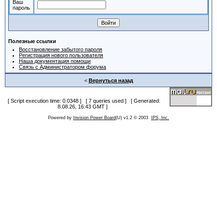
Ваш
пароль
Полезные ссылки
Восстановление забытого пароля
Регистрация нового пользователя
Наша документация помощи
Связь с Администратором форума
<
Вернуться назад
[ Script execution time: 0.0348 ] [ 7 queries used ] [ Generated:
8.08.26, 16:43 GMT ]
Powered by
Invision Power Board
(U) v1.2 © 2003
IPS, Inc.