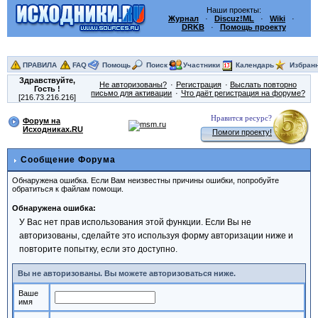
Наши проекты:
Журнал
·
Discuz!ML
·
Wiki
·
DRKB
·
Помощь проекту
ПРАВИЛА
FAQ
Помощь
Поиск
Участники
Календарь
Избран
Здравствуйте,
Не авторизованы?
Регистрация
Выслать повторно
Гость
!
письмо для активации
Что даёт регистрация на форуме?
[216.73.216.216]
Нравится ресурс?
Форум на
Исходниках.RU
Помоги проекту!
Сообщение Форума
Обнаружена ошибка. Если Вам неизвестны причины ошибки, попробуйте
обратиться к файлам помощи.
Обнаружена ошибка:
У Вас нет прав использования этой функции. Если Вы не
авторизованы, сделайте это используя форму авторизации ниже и
повторите попытку, если это доступно.
Вы не авторизованы. Вы можете авторизоваться ниже.
Ваше
имя