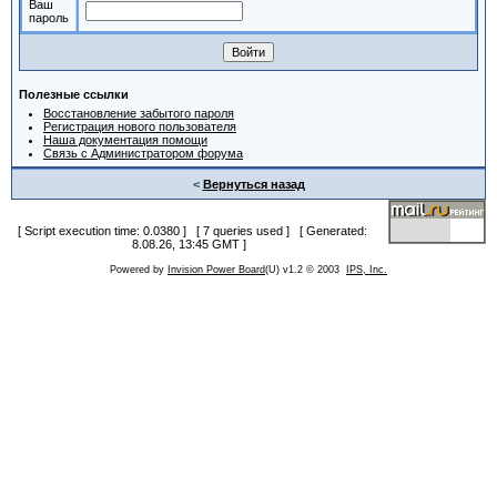
Ваш
пароль
Полезные ссылки
Восстановление забытого пароля
Регистрация нового пользователя
Наша документация помощи
Связь с Администратором форума
<
Вернуться назад
[ Script execution time: 0.0380 ] [ 7 queries used ] [ Generated:
8.08.26, 13:45 GMT ]
Powered by
Invision Power Board
(U) v1.2 © 2003
IPS, Inc.