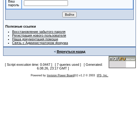
Ваш
пароль
Полезные ссылки
Восстановление забытого пароля
Регистрация нового пользователя
Наша документация помощи
Связь с Администратором форума
<
Вернуться назад
[ Script execution time: 0.0447 ] [ 7 queries used ] [ Generated:
6.08.26, 23:17 GMT ]
Powered by
Invision Power Board
(U) v1.2 © 2003
IPS, Inc.