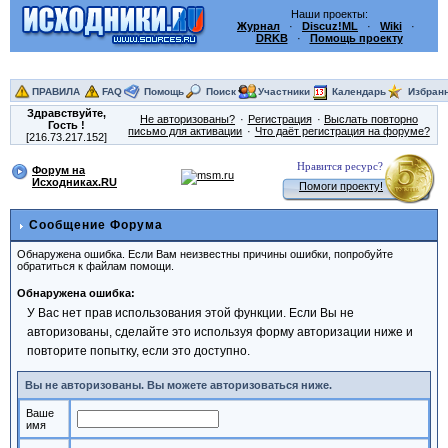
Наши проекты:
Журнал
·
Discuz!ML
·
Wiki
·
DRKB
·
Помощь проекту
ПРАВИЛА
FAQ
Помощь
Поиск
Участники
Календарь
Избран
Здравствуйте,
Не авторизованы?
Регистрация
Выслать повторно
Гость
!
письмо для активации
Что даёт регистрация на форуме?
[216.73.217.152]
Нравится ресурс?
Форум на
Исходниках.RU
Помоги проекту!
Сообщение Форума
Обнаружена ошибка. Если Вам неизвестны причины ошибки, попробуйте
обратиться к файлам помощи.
Обнаружена ошибка:
У Вас нет прав использования этой функции. Если Вы не
авторизованы, сделайте это используя форму авторизации ниже и
повторите попытку, если это доступно.
Вы не авторизованы. Вы можете авторизоваться ниже.
Ваше
имя