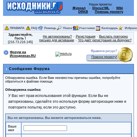
Наши проекты:
Журнал
·
Discuz!ML
·
Wiki
·
DRKB
·
Помощь проекту
ПРАВИЛА
FAQ
Помощь
Поиск
Участники
Календарь
Избран
Здравствуйте,
Не авторизованы?
Регистрация
Выслать повторно
Гость
!
письмо для активации
Что даёт регистрация на форуме?
[216.73.216.145]
Нравится ресурс?
Форум на
Исходниках.RU
Помоги проекту!
Сообщение Форума
Обнаружена ошибка. Если Вам неизвестны причины ошибки, попробуйте
обратиться к файлам помощи.
Обнаружена ошибка:
У Вас нет прав использования этой функции. Если Вы не
авторизованы, сделайте это используя форму авторизации ниже и
повторите попытку, если это доступно.
Вы не авторизованы. Вы можете авторизоваться ниже.
Ваше
имя