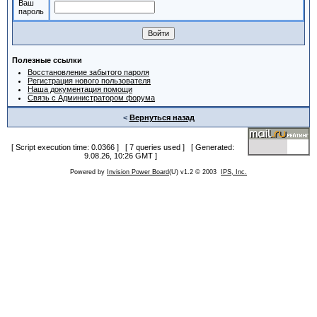
Ваш
пароль
Полезные ссылки
Восстановление забытого пароля
Регистрация нового пользователя
Наша документация помощи
Связь с Администратором форума
<
Вернуться назад
[ Script execution time: 0.0366 ] [ 7 queries used ] [ Generated:
9.08.26, 10:26 GMT ]
Powered by
Invision Power Board
(U) v1.2 © 2003
IPS, Inc.