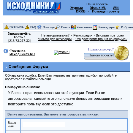
Наши проекты:
Журнал
·
Discuz!ML
·
Wiki
·
DRKB
·
Помощь проекту
ПРАВИЛА
FAQ
Помощь
Поиск
Участники
Календарь
Избран
Здравствуйте,
Не авторизованы?
Регистрация
Выслать повторно
Гость
!
письмо для активации
Что даёт регистрация на форуме?
[216.73.217.32]
Нравится ресурс?
Форум на
Исходниках.RU
Помоги проекту!
Сообщение Форума
Обнаружена ошибка. Если Вам неизвестны причины ошибки, попробуйте
обратиться к файлам помощи.
Обнаружена ошибка:
У Вас нет прав использования этой функции. Если Вы не
авторизованы, сделайте это используя форму авторизации ниже и
повторите попытку, если это доступно.
Вы не авторизованы. Вы можете авторизоваться ниже.
Ваше
имя