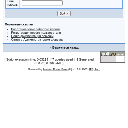
Ваш
пароль
Полезные ссылки
Восстановление забытого пароля
Регистрация нового пользователя
Наша документация помощи
Связь с Администратором форума
<
Вернуться назад
[ Script execution time: 0.0321 ] [ 7 queries used ] [ Generated:
7.08.26, 09:08 GMT ]
Powered by
Invision Power Board
(U) v1.2 © 2003
IPS, Inc.