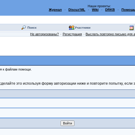
Наши проекты:
Журнал
·
Discuz!ML
·
Wiki
·
DRKB
·
Помощь
Поиск
Участники
Не авторизованы?
Регистрация
Выслать повторно письмо для 
ся к файлам помощи.
сделайте это используя форму авторизации ниже и повторите попытку, если э