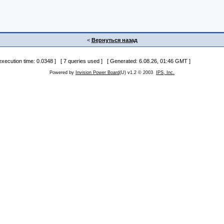
<
Вернуться назад
 execution time: 0.0348 ] [ 7 queries used ] [ Generated: 6.08.26, 01:46 GMT ]
Powered by
Invision Power Board
(U) v1.2 © 2003
IPS, Inc.