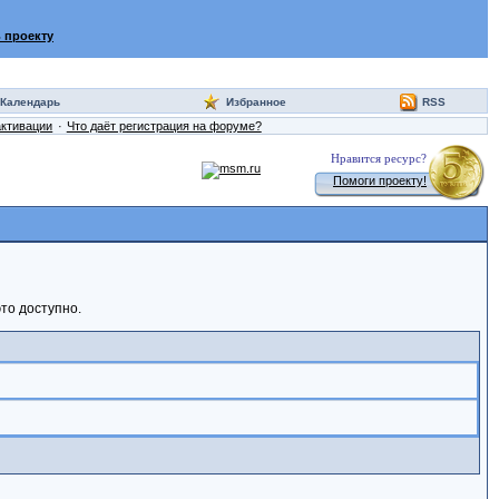
 проекту
Календарь
Избранное
RSS
активации
Что даёт регистрация на форуме?
Нравится ресурс?
Помоги проекту!
то доступно.