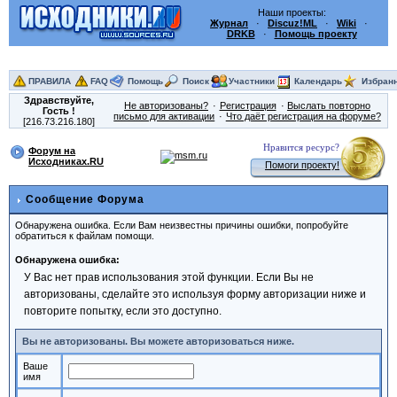
Наши проекты:
Журнал
·
Discuz!ML
·
Wiki
·
DRKB
·
Помощь проекту
ПРАВИЛА
FAQ
Помощь
Поиск
Участники
Календарь
Избран
Здравствуйте,
Не авторизованы?
Регистрация
Выслать повторно
Гость
!
письмо для активации
Что даёт регистрация на форуме?
[216.73.216.180]
Нравится ресурс?
Форум на
Исходниках.RU
Помоги проекту!
Сообщение Форума
Обнаружена ошибка. Если Вам неизвестны причины ошибки, попробуйте
обратиться к файлам помощи.
Обнаружена ошибка:
У Вас нет прав использования этой функции. Если Вы не
авторизованы, сделайте это используя форму авторизации ниже и
повторите попытку, если это доступно.
Вы не авторизованы. Вы можете авторизоваться ниже.
Ваше
имя