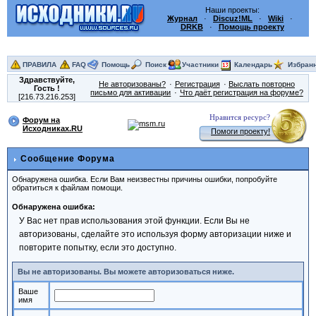
Наши проекты:
Журнал
·
Discuz!ML
·
Wiki
·
DRKB
·
Помощь проекту
ПРАВИЛА
FAQ
Помощь
Поиск
Участники
Календарь
Избран
Здравствуйте,
Не авторизованы?
Регистрация
Выслать повторно
Гость
!
письмо для активации
Что даёт регистрация на форуме?
[216.73.216.253]
Нравится ресурс?
Форум на
Исходниках.RU
Помоги проекту!
Сообщение Форума
Обнаружена ошибка. Если Вам неизвестны причины ошибки, попробуйте
обратиться к файлам помощи.
Обнаружена ошибка:
У Вас нет прав использования этой функции. Если Вы не
авторизованы, сделайте это используя форму авторизации ниже и
повторите попытку, если это доступно.
Вы не авторизованы. Вы можете авторизоваться ниже.
Ваше
имя