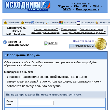
Наши проекты:
Журнал
·
Discuz!ML
·
Wiki
·
DRKB
·
Помощь проекту
ПРАВИЛА
FAQ
Помощь
Поиск
Участники
Календарь
Избран
Здравствуйте,
Не авторизованы?
Регистрация
Выслать повторно
Гость
!
письмо для активации
Что даёт регистрация на форуме?
[216.73.216.192]
Нравится ресурс?
Форум на
Исходниках.RU
Помоги проекту!
Сообщение Форума
Обнаружена ошибка. Если Вам неизвестны причины ошибки, попробуйте
обратиться к файлам помощи.
Обнаружена ошибка:
У Вас нет прав использования этой функции. Если Вы не
авторизованы, сделайте это используя форму авторизации ниже и
повторите попытку, если это доступно.
Вы не авторизованы. Вы можете авторизоваться ниже.
Ваше
имя