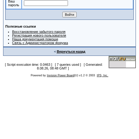
Ваш
пароль
Полезные ссылки
Восстановление забытого пароля
Регистрация нового пользователя
Наша документация помощи
Связь с Администратором форума
<
Вернуться назад
[ Script execution time: 0.0463 ] [ 7 queries used ] [ Generated:
8.08.26, 08:48 GMT ]
Powered by
Invision Power Board
(U) v1.2 © 2003
IPS, Inc.