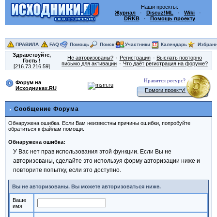
Наши проекты:
Журнал
·
Discuz!ML
·
Wiki
·
DRKB
·
Помощь проекту
ПРАВИЛА
FAQ
Помощь
Поиск
Участники
Календарь
Избран
Здравствуйте,
Не авторизованы?
Регистрация
Выслать повторно
Гость
!
письмо для активации
Что даёт регистрация на форуме?
[216.73.216.59]
Нравится ресурс?
Форум на
Исходниках.RU
Помоги проекту!
Сообщение Форума
Обнаружена ошибка. Если Вам неизвестны причины ошибки, попробуйте
обратиться к файлам помощи.
Обнаружена ошибка:
У Вас нет прав использования этой функции. Если Вы не
авторизованы, сделайте это используя форму авторизации ниже и
повторите попытку, если это доступно.
Вы не авторизованы. Вы можете авторизоваться ниже.
Ваше
имя