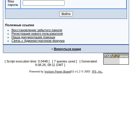
Ваш
пароль
Полезные ссылки
Восстановление забытого пароля
Регистрация нового пользователя
Наша документация помощи
Связь с Администратором форума
<
Вернуться назад
[ Script execution time: 0.0448 ] [ 7 queries used ] [ Generated:
9.08.26, 08:11 GMT ]
Powered by
Invision Power Board
(U) v1.2 © 2003
IPS, Inc.