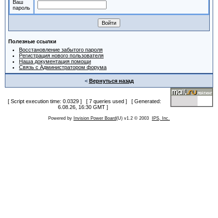
Ваш
пароль
Полезные ссылки
Восстановление забытого пароля
Регистрация нового пользователя
Наша документация помощи
Связь с Администратором форума
<
Вернуться назад
[ Script execution time: 0.0329 ] [ 7 queries used ] [ Generated:
6.08.26, 16:30 GMT ]
Powered by
Invision Power Board
(U) v1.2 © 2003
IPS, Inc.