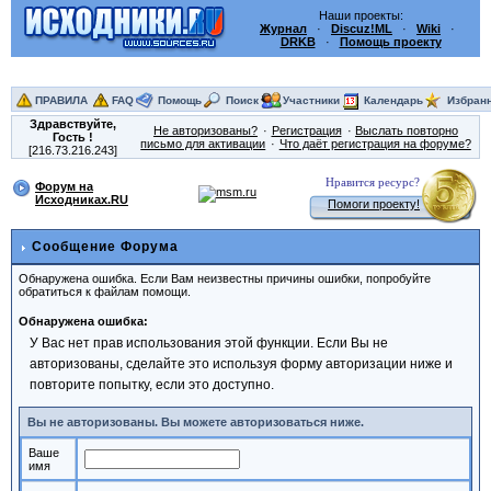
Наши проекты:
Журнал
·
Discuz!ML
·
Wiki
·
DRKB
·
Помощь проекту
ПРАВИЛА
FAQ
Помощь
Поиск
Участники
Календарь
Избран
Здравствуйте,
Не авторизованы?
Регистрация
Выслать повторно
Гость
!
письмо для активации
Что даёт регистрация на форуме?
[216.73.216.243]
Нравится ресурс?
Форум на
Исходниках.RU
Помоги проекту!
Сообщение Форума
Обнаружена ошибка. Если Вам неизвестны причины ошибки, попробуйте
обратиться к файлам помощи.
Обнаружена ошибка:
У Вас нет прав использования этой функции. Если Вы не
авторизованы, сделайте это используя форму авторизации ниже и
повторите попытку, если это доступно.
Вы не авторизованы. Вы можете авторизоваться ниже.
Ваше
имя