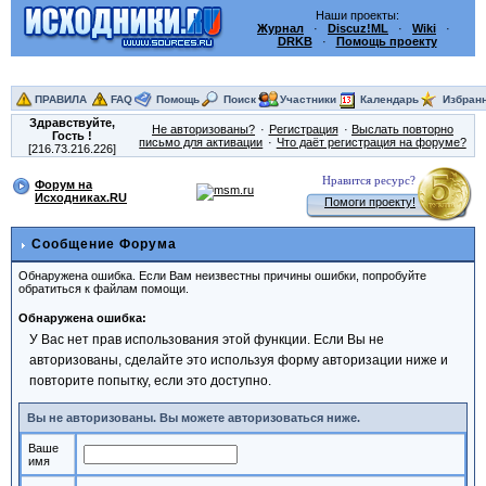
Наши проекты:
Журнал
·
Discuz!ML
·
Wiki
·
DRKB
·
Помощь проекту
ПРАВИЛА
FAQ
Помощь
Поиск
Участники
Календарь
Избран
Здравствуйте,
Не авторизованы?
Регистрация
Выслать повторно
Гость
!
письмо для активации
Что даёт регистрация на форуме?
[216.73.216.226]
Нравится ресурс?
Форум на
Исходниках.RU
Помоги проекту!
Сообщение Форума
Обнаружена ошибка. Если Вам неизвестны причины ошибки, попробуйте
обратиться к файлам помощи.
Обнаружена ошибка:
У Вас нет прав использования этой функции. Если Вы не
авторизованы, сделайте это используя форму авторизации ниже и
повторите попытку, если это доступно.
Вы не авторизованы. Вы можете авторизоваться ниже.
Ваше
имя