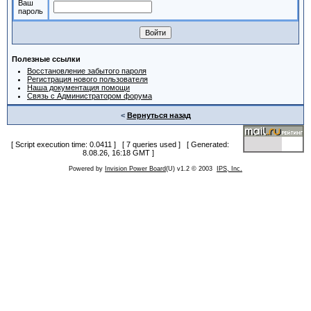
Ваш
пароль
Полезные ссылки
Восстановление забытого пароля
Регистрация нового пользователя
Наша документация помощи
Связь с Администратором форума
<
Вернуться назад
[ Script execution time: 0.0411 ] [ 7 queries used ] [ Generated:
8.08.26, 16:18 GMT ]
Powered by
Invision Power Board
(U) v1.2 © 2003
IPS, Inc.