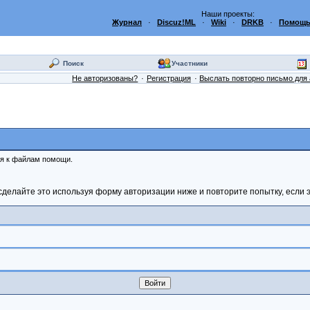
Наши проекты:
Журнал
·
Discuz!ML
·
Wiki
·
DRKB
·
Помощь
Поиск
Участники
Не авторизованы?
Регистрация
Выслать повторно письмо для 
ся к файлам помощи.
сделайте это используя форму авторизации ниже и повторите попытку, если э