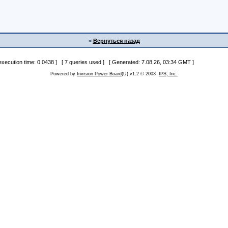
<
Вернуться назад
 execution time: 0.0438 ] [ 7 queries used ] [ Generated: 7.08.26, 03:34 GMT ]
Powered by
Invision Power Board
(U) v1.2 © 2003
IPS, Inc.