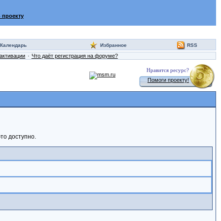
 проекту
Календарь
Избранное
RSS
активации
Что даёт регистрация на форуме?
Нравится ресурс?
Помоги проекту!
то доступно.