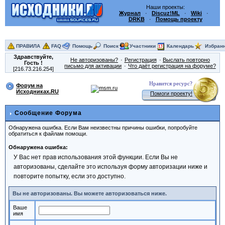
Наши проекты:
Журнал
·
Discuz!ML
·
Wiki
·
DRKB
·
Помощь проекту
ПРАВИЛА
FAQ
Помощь
Поиск
Участники
Календарь
Избран
Здравствуйте,
Не авторизованы?
Регистрация
Выслать повторно
Гость
!
письмо для активации
Что даёт регистрация на форуме?
[216.73.216.254]
Нравится ресурс?
Форум на
Исходниках.RU
Помоги проекту!
Сообщение Форума
Обнаружена ошибка. Если Вам неизвестны причины ошибки, попробуйте
обратиться к файлам помощи.
Обнаружена ошибка:
У Вас нет прав использования этой функции. Если Вы не
авторизованы, сделайте это используя форму авторизации ниже и
повторите попытку, если это доступно.
Вы не авторизованы. Вы можете авторизоваться ниже.
Ваше
имя