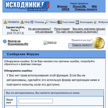
Наши проекты:
Журнал
·
Discuz!ML
·
Wiki
·
DRKB
·
Помощь проекту
ПРАВИЛА
FAQ
Помощь
Поиск
Участники
Календарь
Избран
Здравствуйте,
Не авторизованы?
Регистрация
Выслать повторно письмо
Гость
!
для активации
Что даёт регистрация на форуме?
[216.73.217.2]
Нравится ресурс?
Форум на
Исходниках.RU
Помоги проекту!
Сообщение Форума
Обнаружена ошибка. Если Вам неизвестны причины ошибки, попробуйте
обратиться к файлам помощи.
Обнаружена ошибка:
У Вас нет прав использования этой функции. Если Вы не
авторизованы, сделайте это используя форму авторизации ниже и
повторите попытку, если это доступно.
Вы не авторизованы. Вы можете авторизоваться ниже.
Ваше
имя