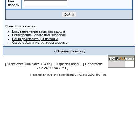
Ваш
пароль
Полезные ссылки
Восстановление забытого пароля
Регистрация нового пользователя
Наша документация помощи
Связь с Администратором форума
<
Вернуться назад
[ Script execution time: 0.0432 ] [ 7 queries used ] [ Generated:
7.08.26, 14:00 GMT ]
Powered by
Invision Power Board
(U) v1.2 © 2003
IPS, Inc.