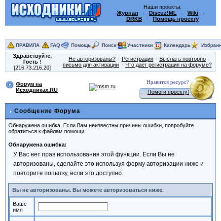
Наши проекты:
Журнал
·
Discuz!ML
·
Wiki
·
DRKB
·
Помощь проекту
ПРАВИЛА
FAQ
Помощь
Поиск
Участники
Календарь
Избран
Здравствуйте,
Не авторизованы?
Регистрация
Выслать повторно
Гость
!
письмо для активации
Что даёт регистрация на форуме?
[216.73.216.20]
Нравится ресурс?
Форум на
Исходниках.RU
Помоги проекту!
Сообщение Форума
Обнаружена ошибка. Если Вам неизвестны причины ошибки, попробуйте
обратиться к файлам помощи.
Обнаружена ошибка:
У Вас нет прав использования этой функции. Если Вы не
авторизованы, сделайте это используя форму авторизации ниже и
повторите попытку, если это доступно.
Вы не авторизованы. Вы можете авторизоваться ниже.
Ваше
имя