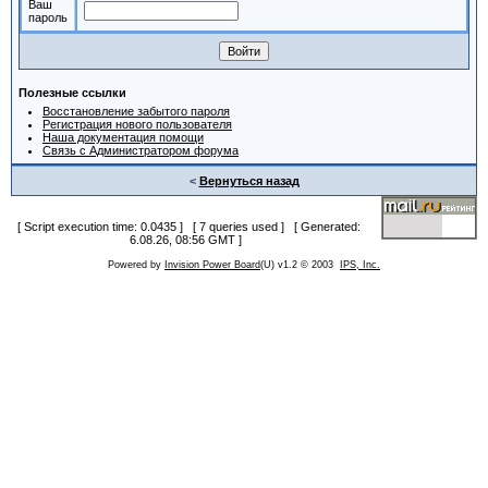
Ваш
пароль
Полезные ссылки
Восстановление забытого пароля
Регистрация нового пользователя
Наша документация помощи
Связь с Администратором форума
<
Вернуться назад
[ Script execution time: 0.0435 ] [ 7 queries used ] [ Generated:
6.08.26, 08:56 GMT ]
Powered by
Invision Power Board
(U) v1.2 © 2003
IPS, Inc.