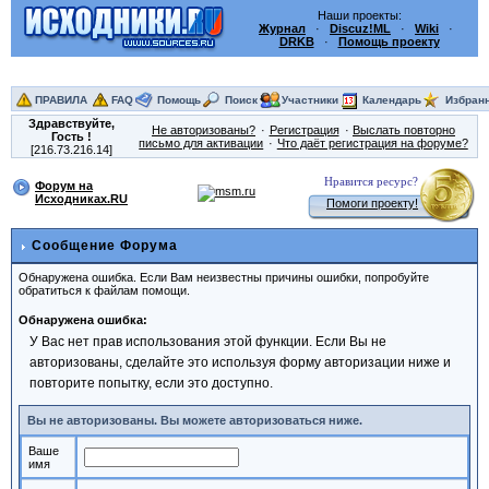
Наши проекты:
Журнал
·
Discuz!ML
·
Wiki
·
DRKB
·
Помощь проекту
ПРАВИЛА
FAQ
Помощь
Поиск
Участники
Календарь
Избран
Здравствуйте,
Не авторизованы?
Регистрация
Выслать повторно
Гость
!
письмо для активации
Что даёт регистрация на форуме?
[216.73.216.14]
Нравится ресурс?
Форум на
Исходниках.RU
Помоги проекту!
Сообщение Форума
Обнаружена ошибка. Если Вам неизвестны причины ошибки, попробуйте
обратиться к файлам помощи.
Обнаружена ошибка:
У Вас нет прав использования этой функции. Если Вы не
авторизованы, сделайте это используя форму авторизации ниже и
повторите попытку, если это доступно.
Вы не авторизованы. Вы можете авторизоваться ниже.
Ваше
имя