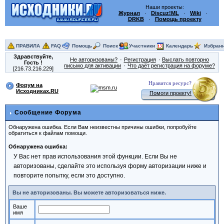
Наши проекты:
Журнал
·
Discuz!ML
·
Wiki
·
DRKB
·
Помощь проекту
ПРАВИЛА
FAQ
Помощь
Поиск
Участники
Календарь
Избран
Здравствуйте,
Не авторизованы?
Регистрация
Выслать повторно
Гость
!
письмо для активации
Что даёт регистрация на форуме?
[216.73.216.229]
Нравится ресурс?
Форум на
Исходниках.RU
Помоги проекту!
Сообщение Форума
Обнаружена ошибка. Если Вам неизвестны причины ошибки, попробуйте
обратиться к файлам помощи.
Обнаружена ошибка:
У Вас нет прав использования этой функции. Если Вы не
авторизованы, сделайте это используя форму авторизации ниже и
повторите попытку, если это доступно.
Вы не авторизованы. Вы можете авторизоваться ниже.
Ваше
имя