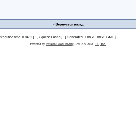
<
Вернуться назад
 execution time: 0.0432 ] [ 7 queries used ] [ Generated: 7.08.26, 08:26 GMT ]
Powered by
Invision Power Board
(U) v1.2 © 2003
IPS, Inc.