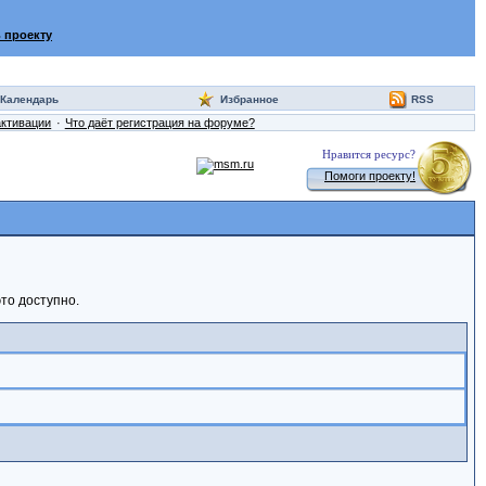
 проекту
Календарь
Избранное
RSS
активации
Что даёт регистрация на форуме?
Нравится ресурс?
Помоги проекту!
то доступно.