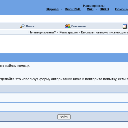
Наши проекты:
Журнал
·
Discuz!ML
·
Wiki
·
DRKB
·
Помощь
Поиск
Участники
Не авторизованы?
Регистрация
Выслать повторно письмо для 
ся к файлам помощи.
сделайте это используя форму авторизации ниже и повторите попытку, если э