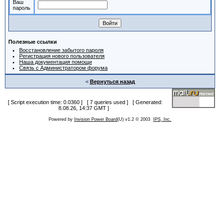
Ваш
пароль
Полезные ссылки
Восстановление забытого пароля
Регистрация нового пользователя
Наша документация помощи
Связь с Администратором форума
<
Вернуться назад
[ Script execution time: 0.0360 ] [ 7 queries used ] [ Generated:
8.08.26, 14:37 GMT ]
Powered by
Invision Power Board
(U) v1.2 © 2003
IPS, Inc.