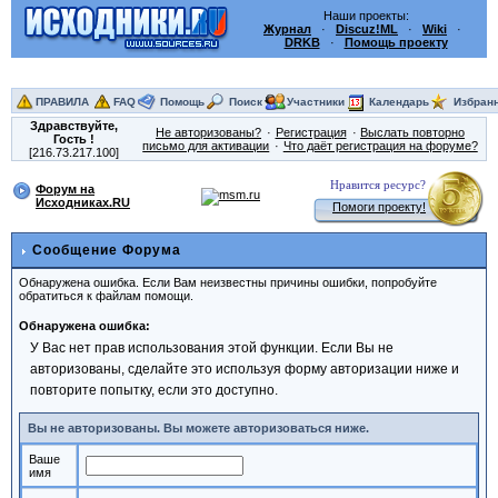
Наши проекты:
Журнал
·
Discuz!ML
·
Wiki
·
DRKB
·
Помощь проекту
ПРАВИЛА
FAQ
Помощь
Поиск
Участники
Календарь
Избран
Здравствуйте,
Не авторизованы?
Регистрация
Выслать повторно
Гость
!
письмо для активации
Что даёт регистрация на форуме?
[216.73.217.100]
Нравится ресурс?
Форум на
Исходниках.RU
Помоги проекту!
Сообщение Форума
Обнаружена ошибка. Если Вам неизвестны причины ошибки, попробуйте
обратиться к файлам помощи.
Обнаружена ошибка:
У Вас нет прав использования этой функции. Если Вы не
авторизованы, сделайте это используя форму авторизации ниже и
повторите попытку, если это доступно.
Вы не авторизованы. Вы можете авторизоваться ниже.
Ваше
имя