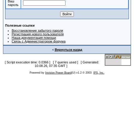
Ваш
пароль
Полезные ссылки
Восстановление забытого пароля
Регистрация нового пользователя
Наша документация помощи
Связь с Администратором форума
<
Вернуться назад
[ Script execution time: 0.0366 ] [ 7 queries used ] [ Generated:
10.08.26, 07:35 GMT ]
Powered by
Invision Power Board
(U) v1.2 © 2003
IPS, Inc.