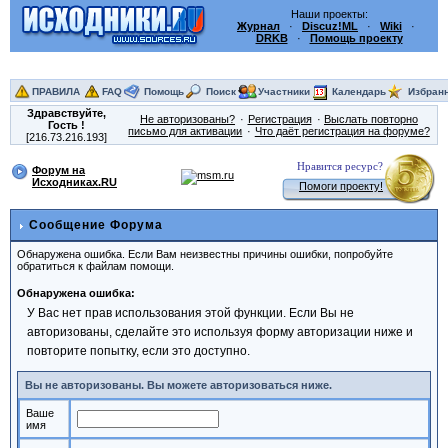
Наши проекты:
Журнал
·
Discuz!ML
·
Wiki
·
DRKB
·
Помощь проекту
ПРАВИЛА
FAQ
Помощь
Поиск
Участники
Календарь
Избран
Здравствуйте,
Не авторизованы?
Регистрация
Выслать повторно
Гость
!
письмо для активации
Что даёт регистрация на форуме?
[216.73.216.193]
Нравится ресурс?
Форум на
Исходниках.RU
Помоги проекту!
Сообщение Форума
Обнаружена ошибка. Если Вам неизвестны причины ошибки, попробуйте
обратиться к файлам помощи.
Обнаружена ошибка:
У Вас нет прав использования этой функции. Если Вы не
авторизованы, сделайте это используя форму авторизации ниже и
повторите попытку, если это доступно.
Вы не авторизованы. Вы можете авторизоваться ниже.
Ваше
имя