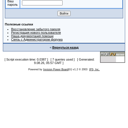
Ваш
пароль
Полезные ссылки
Восстановление забытого пароля
Регистрация нового пользователя
Наша документация помощи
Связь с Администратором форума
<
Вернуться назад
[ Script execution time: 0.0387 ] [ 7 queries used ] [ Generated:
9.08.26, 05:57 GMT ]
Powered by
Invision Power Board
(U) v1.2 © 2003
IPS, Inc.