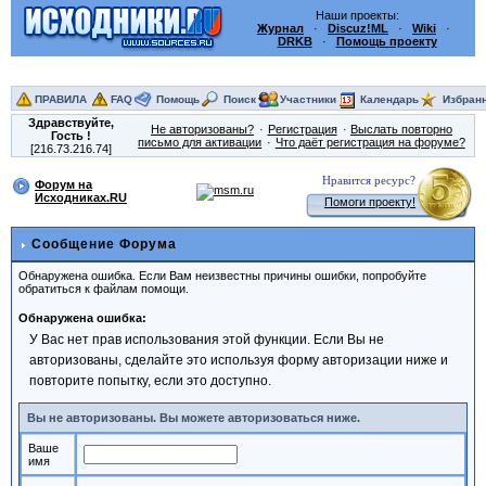
Наши проекты:
Журнал
·
Discuz!ML
·
Wiki
·
DRKB
·
Помощь проекту
ПРАВИЛА
FAQ
Помощь
Поиск
Участники
Календарь
Избран
Здравствуйте,
Не авторизованы?
Регистрация
Выслать повторно
Гость
!
письмо для активации
Что даёт регистрация на форуме?
[216.73.216.74]
Нравится ресурс?
Форум на
Исходниках.RU
Помоги проекту!
Сообщение Форума
Обнаружена ошибка. Если Вам неизвестны причины ошибки, попробуйте
обратиться к файлам помощи.
Обнаружена ошибка:
У Вас нет прав использования этой функции. Если Вы не
авторизованы, сделайте это используя форму авторизации ниже и
повторите попытку, если это доступно.
Вы не авторизованы. Вы можете авторизоваться ниже.
Ваше
имя