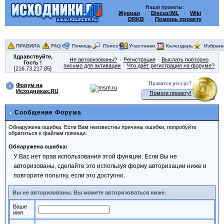
Наши проекты:
Журнал
·
Discuz!ML
·
Wiki
·
DRKB
·
Помощь проекту
ПРАВИЛА
FAQ
Помощь
Поиск
Участники
Календарь
Избран
Здравствуйте,
Не авторизованы?
Регистрация
Выслать повторно
Гость
!
письмо для активации
Что даёт регистрация на форуме?
[216.73.217.85]
Нравится ресурс?
Форум на
Исходниках.RU
Помоги проекту!
Сообщение Форума
Обнаружена ошибка. Если Вам неизвестны причины ошибки, попробуйте
обратиться к файлам помощи.
Обнаружена ошибка:
У Вас нет прав использования этой функции. Если Вы не
авторизованы, сделайте это используя форму авторизации ниже и
повторите попытку, если это доступно.
Вы не авторизованы. Вы можете авторизоваться ниже.
Ваше
имя