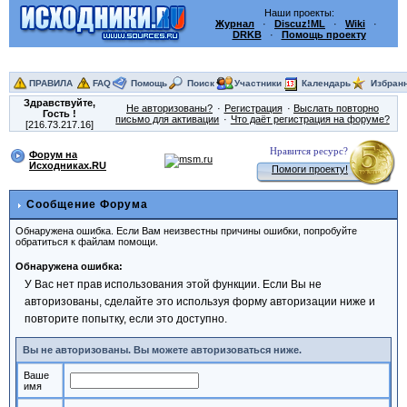
Наши проекты:
Журнал
·
Discuz!ML
·
Wiki
·
DRKB
·
Помощь проекту
ПРАВИЛА
FAQ
Помощь
Поиск
Участники
Календарь
Избран
Здравствуйте,
Не авторизованы?
Регистрация
Выслать повторно
Гость
!
письмо для активации
Что даёт регистрация на форуме?
[216.73.217.16]
Нравится ресурс?
Форум на
Исходниках.RU
Помоги проекту!
Сообщение Форума
Обнаружена ошибка. Если Вам неизвестны причины ошибки, попробуйте
обратиться к файлам помощи.
Обнаружена ошибка:
У Вас нет прав использования этой функции. Если Вы не
авторизованы, сделайте это используя форму авторизации ниже и
повторите попытку, если это доступно.
Вы не авторизованы. Вы можете авторизоваться ниже.
Ваше
имя