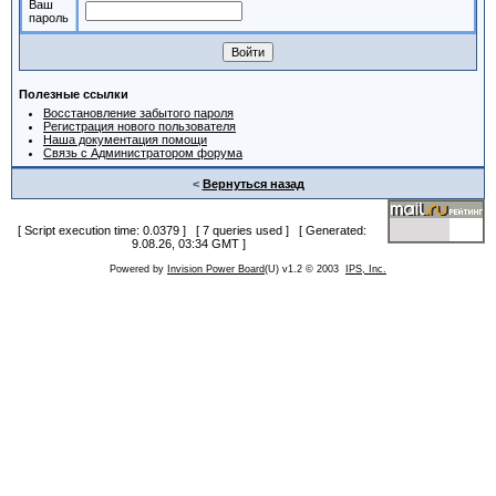
Ваш
пароль
Полезные ссылки
Восстановление забытого пароля
Регистрация нового пользователя
Наша документация помощи
Связь с Администратором форума
<
Вернуться назад
[ Script execution time: 0.0379 ] [ 7 queries used ] [ Generated:
9.08.26, 03:34 GMT ]
Powered by
Invision Power Board
(U) v1.2 © 2003
IPS, Inc.