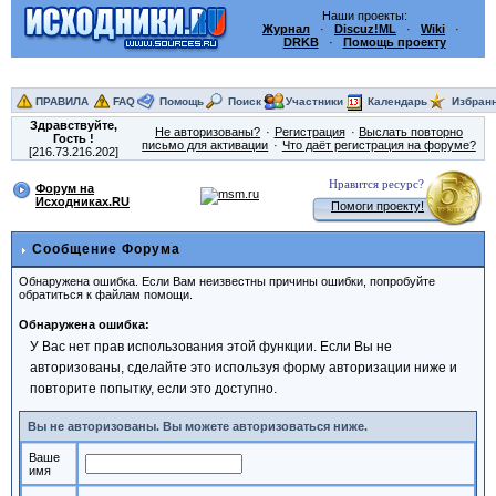
Наши проекты:
Журнал
·
Discuz!ML
·
Wiki
·
DRKB
·
Помощь проекту
ПРАВИЛА
FAQ
Помощь
Поиск
Участники
Календарь
Избран
Здравствуйте,
Не авторизованы?
Регистрация
Выслать повторно
Гость
!
письмо для активации
Что даёт регистрация на форуме?
[216.73.216.202]
Нравится ресурс?
Форум на
Исходниках.RU
Помоги проекту!
Сообщение Форума
Обнаружена ошибка. Если Вам неизвестны причины ошибки, попробуйте
обратиться к файлам помощи.
Обнаружена ошибка:
У Вас нет прав использования этой функции. Если Вы не
авторизованы, сделайте это используя форму авторизации ниже и
повторите попытку, если это доступно.
Вы не авторизованы. Вы можете авторизоваться ниже.
Ваше
имя