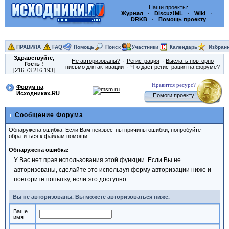
Наши проекты:
Журнал
·
Discuz!ML
·
Wiki
·
DRKB
·
Помощь проекту
ПРАВИЛА
FAQ
Помощь
Поиск
Участники
Календарь
Избран
Здравствуйте,
Не авторизованы?
Регистрация
Выслать повторно
Гость
!
письмо для активации
Что даёт регистрация на форуме?
[216.73.216.193]
Нравится ресурс?
Форум на
Исходниках.RU
Помоги проекту!
Сообщение Форума
Обнаружена ошибка. Если Вам неизвестны причины ошибки, попробуйте
обратиться к файлам помощи.
Обнаружена ошибка:
У Вас нет прав использования этой функции. Если Вы не
авторизованы, сделайте это используя форму авторизации ниже и
повторите попытку, если это доступно.
Вы не авторизованы. Вы можете авторизоваться ниже.
Ваше
имя