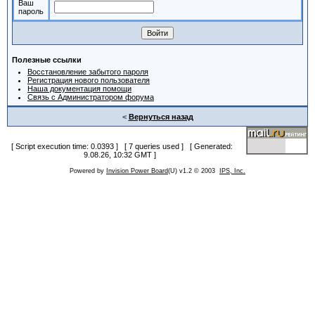
Ваш
пароль
Полезные ссылки
Восстановление забытого пароля
Регистрация нового пользователя
Наша документация помощи
Связь с Администратором форума
<
Вернуться назад
[ Script execution time: 0.0393 ] [ 7 queries used ] [ Generated:
9.08.26, 10:32 GMT ]
Powered by
Invision Power Board
(U) v1.2 © 2003
IPS, Inc.