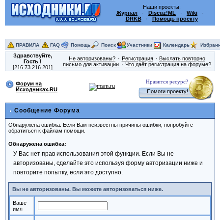
Наши проекты:
Журнал
·
Discuz!ML
·
Wiki
·
DRKB
·
Помощь проекту
ПРАВИЛА
FAQ
Помощь
Поиск
Участники
Календарь
Избран
Здравствуйте,
Не авторизованы?
Регистрация
Выслать повторно
Гость
!
письмо для активации
Что даёт регистрация на форуме?
[216.73.216.201]
Нравится ресурс?
Форум на
Исходниках.RU
Помоги проекту!
Сообщение Форума
Обнаружена ошибка. Если Вам неизвестны причины ошибки, попробуйте
обратиться к файлам помощи.
Обнаружена ошибка:
У Вас нет прав использования этой функции. Если Вы не
авторизованы, сделайте это используя форму авторизации ниже и
повторите попытку, если это доступно.
Вы не авторизованы. Вы можете авторизоваться ниже.
Ваше
имя