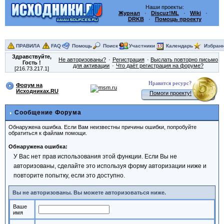
Наши проекты:
Журнал
·
Discuz!ML
·
Wiki
·
DRKB
·
Помощь проекту
ПРАВИЛА
FAQ
Помощь
Поиск
Участники
Календарь
Избран
Здравствуйте,
Не авторизованы?
Регистрация
Выслать повторно письмо
Гость
!
для активации
Что даёт регистрация на форуме?
[216.73.217.1]
Нравится ресурс?
Форум на
Исходниках.RU
Помоги проекту!
Сообщение Форума
Обнаружена ошибка. Если Вам неизвестны причины ошибки, попробуйте
обратиться к файлам помощи.
Обнаружена ошибка:
У Вас нет прав использования этой функции. Если Вы не
авторизованы, сделайте это используя форму авторизации ниже и
повторите попытку, если это доступно.
Вы не авторизованы. Вы можете авторизоваться ниже.
Ваше
имя