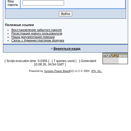
Ваш
пароль
Полезные ссылки
Восстановление забытого пароля
Регистрация нового пользователя
Наша документация помощи
Связь с Администратором форума
<
Вернуться назад
[ Script execution time: 0.0355 ] [ 7 queries used ] [ Generated:
10.08.26, 04:54 GMT ]
Powered by
Invision Power Board
(U) v1.2 © 2003
IPS, Inc.