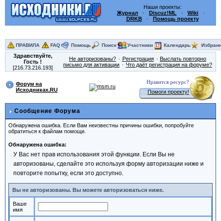
Наши проекты:
Журнал
·
Discuz!ML
·
Wiki
·
DRKB
·
Помощь проекту
ПРАВИЛА
FAQ
Помощь
Поиск
Участники
Календарь
Избран
Здравствуйте,
Не авторизованы?
Регистрация
Выслать повторно
Гость
!
письмо для активации
Что даёт регистрация на форуме?
[216.73.216.193]
Нравится ресурс?
Форум на
Исходниках.RU
Помоги проекту!
Сообщение Форума
Обнаружена ошибка. Если Вам неизвестны причины ошибки, попробуйте
обратиться к файлам помощи.
Обнаружена ошибка:
У Вас нет прав использования этой функции. Если Вы не
авторизованы, сделайте это используя форму авторизации ниже и
повторите попытку, если это доступно.
Вы не авторизованы. Вы можете авторизоваться ниже.
Ваше
имя