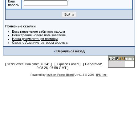
Ваш
пароль
Полезные ссылки
Восстановление забытого пароля
Регистрация нового пользователя
Наша документация помощи
Связь с Администратором форума
<
Вернуться назад
[ Script execution time: 0.0341 ] [ 7 queries used ] [ Generated:
9.08.26, 07:59 GMT ]
Powered by
Invision Power Board
(U) v1.2 © 2003
IPS, Inc.