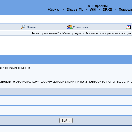
Наши проекты:
Журнал
·
Discuz!ML
·
Wiki
·
DRKB
·
Помощь
Поиск
Участники
Не авторизованы?
Регистрация
Выслать повторно письмо для 
ся к файлам помощи.
сделайте это используя форму авторизации ниже и повторите попытку, если э