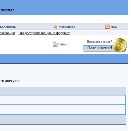
 проекту
Календарь
Избранное
RSS
активации
Что даёт регистрация на форуме?
Нравится ресурс?
Помоги проекту!
то доступно.