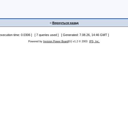
<
Вернуться назад
 execution time: 0.0306 ] [ 7 queries used ] [ Generated: 7.08.26, 14:46 GMT ]
Powered by
Invision Power Board
(U) v1.2 © 2003
IPS, Inc.