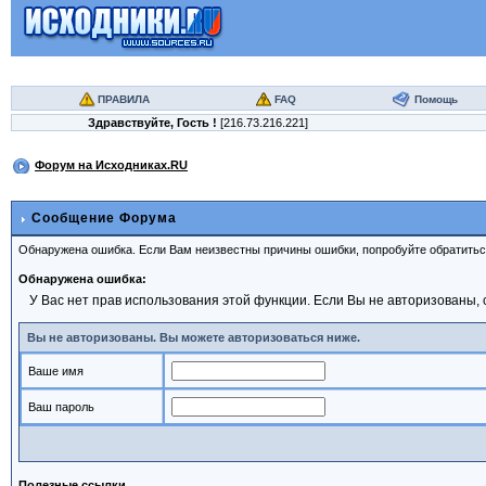
ПРАВИЛА
FAQ
Помощь
Здравствуйте,
Гость
!
[216.73.216.221]
Форум на Исходниках.RU
Сообщение Форума
Обнаружена ошибка. Если Вам неизвестны причины ошибки, попробуйте обратить
Обнаружена ошибка:
У Вас нет прав использования этой функции. Если Вы не авторизованы, 
Вы не авторизованы. Вы можете авторизоваться ниже.
Ваше имя
Ваш пароль
Полезные ссылки