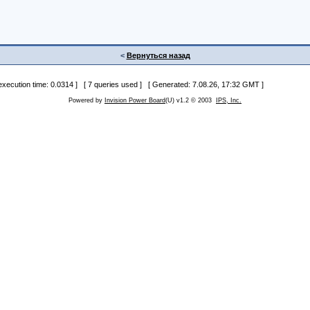
<
Вернуться назад
 execution time: 0.0314 ] [ 7 queries used ] [ Generated: 7.08.26, 17:32 GMT ]
Powered by
Invision Power Board
(U) v1.2 © 2003
IPS, Inc.