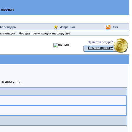
 проекту
Календарь
Избранное
RSS
активации
Что даёт регистрация на форуме?
Нравится ресурс?
Помоги проекту!
то доступно.