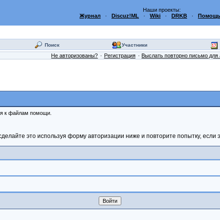
Наши проекты:
Журнал
·
Discuz!ML
·
Wiki
·
DRKB
·
Помощь
Поиск
Участники
Не авторизованы?
Регистрация
Выслать повторно письмо для 
ся к файлам помощи.
сделайте это используя форму авторизации ниже и повторите попытку, если э