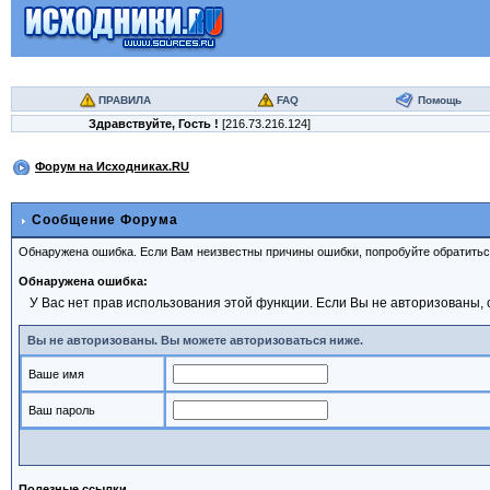
ПРАВИЛА
FAQ
Помощь
Здравствуйте,
Гость
!
[216.73.216.124]
Форум на Исходниках.RU
Сообщение Форума
Обнаружена ошибка. Если Вам неизвестны причины ошибки, попробуйте обратить
Обнаружена ошибка:
У Вас нет прав использования этой функции. Если Вы не авторизованы, 
Вы не авторизованы. Вы можете авторизоваться ниже.
Ваше имя
Ваш пароль
Полезные ссылки