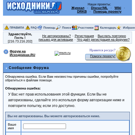
Наши проекты:
Журнал
·
Discuz!ML
·
Wiki
·
DRKB
·
Помощь проекту
ПРАВИЛА
FAQ
Помощь
Поиск
Участники
Календарь
Избран
Здравствуйте,
Не авторизованы?
Регистрация
Выслать повторно
Гость
!
письмо для активации
Что даёт регистрация на форуме?
[216.73.216.202]
Нравится ресурс?
Форум на
Исходниках.RU
Помоги проекту!
Сообщение Форума
Обнаружена ошибка. Если Вам неизвестны причины ошибки, попробуйте
обратиться к файлам помощи.
Обнаружена ошибка:
У Вас нет прав использования этой функции. Если Вы не
авторизованы, сделайте это используя форму авторизации ниже и
повторите попытку, если это доступно.
Вы не авторизованы. Вы можете авторизоваться ниже.
Ваше
имя