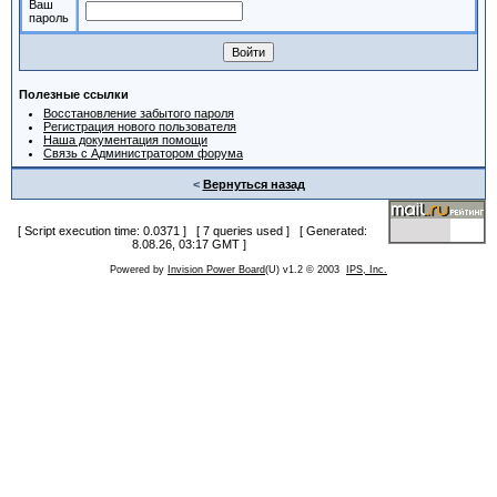
Ваш
пароль
Полезные ссылки
Восстановление забытого пароля
Регистрация нового пользователя
Наша документация помощи
Связь с Администратором форума
<
Вернуться назад
[ Script execution time: 0.0371 ] [ 7 queries used ] [ Generated:
8.08.26, 03:17 GMT ]
Powered by
Invision Power Board
(U) v1.2 © 2003
IPS, Inc.