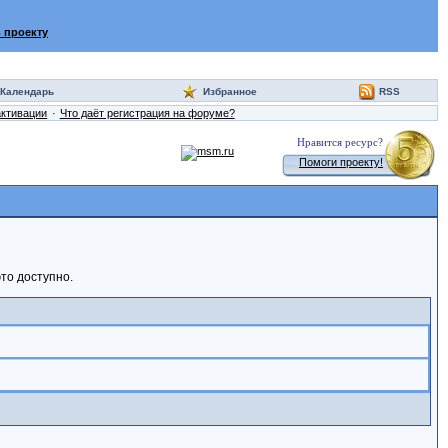
 проекту
Календарь
Избранное
RSS
активации
Что даёт регистрация на форуме?
Нравится ресурс?
Помоги проекту!
то доступно.