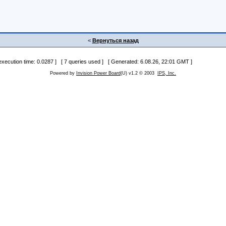
<
Вернуться назад
 execution time: 0.0287 ] [ 7 queries used ] [ Generated: 6.08.26, 22:01 GMT ]
Powered by
Invision Power Board
(U) v1.2 © 2003
IPS, Inc.