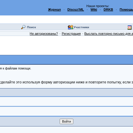
Наши проекты:
Журнал
·
Discuz!ML
·
Wiki
·
DRKB
·
Помощь
Поиск
Участники
Не авторизованы?
Регистрация
Выслать повторно письмо для 
ся к файлам помощи.
сделайте это используя форму авторизации ниже и повторите попытку, если э