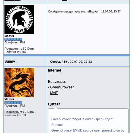
Сообщение отредактировано:
miksayer
-
18.07.06, 15:47
Master
Профиль
·
PM
Поощрения
: 39 Dgm
Рейтинг (т): 64
Sunny
Сообщ.
#39
,
29.07.06, 15:22
Internet
Браузеры:
-
GreenBrowser
-
MyIE
Master
Цитата
Профиль
·
PM
Поощрения
: 10 Dgm
Рейтинг (т): 135
GreenBrowser&MyIE Source Open Project
Protocol
GreenBrowser&MyIE source open project to go by