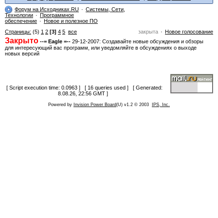
Форум на Исходниках.RU
Системы, Сети,
Технологии
Программное
обеспечение
Новое и полезное ПО
Страницы:
(5)
1
2
[3]
4
5
все
закрыта
Новое голосование
Закрыто
--= Eagle =--
29-12-2007: Создавайте новые обсуждения и обзоры
для интересующий вас программ, или уведомляйте в обсуждениях о выходе
новых версий
[ Script execution time: 0.0963 ] [ 16 queries used ] [ Generated:
8.08.26, 22:56 GMT ]
Powered by
Invision Power Board
(U) v1.2 © 2003
IPS, Inc.