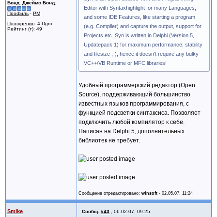
Бонд. Джеймс Бонд.
Editor with Syntaxhighlight for many Languages,
Профиль
·
PM
and some IDE Features, like starting a program
Поощрения
: 4 Dgm
(e.g. Compiler) and capture the output, support for
Рейтинг (т): 49
Projects etc. Syn is written in Delphi (Version 5,
Updatepack 1) for maximum performance, stability
and filesize ;-), hence it doesn't require any bulky
VC++/VB Runtime or MFC libraries!
Удобный программерский редактор (Open
Source), поддерживающий большинство
известных языков программирования, с
функцией подсветки синтаксиса. Позволяет
подключить любой компилятор к себе.
Написан на Delphi 5, дополнительных
библиотек не требует.
Сообщение отредактировано:
winsoft
-
02.05.07, 11:24
Smike
Сообщ.
#43
,
06.02.07, 09:25