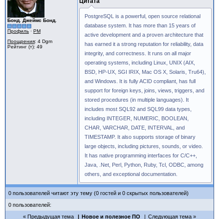
Цитата
PostgreSQL is a powerful, open source relational
Бонд. Джеймс Бонд.
database system. It has more than 15 years of
Профиль
·
PM
active development and a proven architecture that
Поощрения
: 4 Dgm
has earned it a strong reputation for reliability, data
Рейтинг (т): 49
integrity, and correctness. It runs on all major
operating systems, including Linux, UNIX (AIX,
BSD, HP-UX, SGI IRIX, Mac OS X, Solaris, Tru64),
and Windows. It is fully ACID compliant, has full
support for foreign keys, joins, views, triggers, and
stored procedures (in multiple languages). It
includes most SQL92 and SQL99 data types,
including INTEGER, NUMERIC, BOOLEAN,
CHAR, VARCHAR, DATE, INTERVAL, and
TIMESTAMP. It also supports storage of binary
large objects, including pictures, sounds, or video.
It has native programming interfaces for C/C++,
Java, .Net, Perl, Python, Ruby, Tcl, ODBC, among
others, and exceptional documentation.
0 пользователей читают эту тему (0 гостей и 0 скрытых пользователей)
0 пользователей:
Предыдущая тема
Новое и полезное ПО
Следующая тема