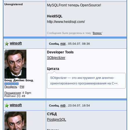
Unregistered
MySQLFront теперь OpenSource!
HeidiSQL
http://www.heidisql.com/
Сообщения были разделены в тему "
Вопрос
"
winsoft
Сообщ.
#44
,
05.04.07, 08:36
Developer Tools
SObjectizer
Цитата
SObjectizer — это инструмент для агентно-
Бонд. Джеймс Бонд.
ориентированного программирования на C++.
Профиль
·
PM
Поощрения
: 4 Dgm
Рейтинг (т): 49
winsoft
Сообщ.
#45
,
23.04.07, 16:54
СУБД
PostgreSQL