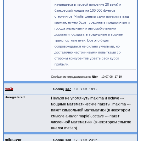
начинается в первой половине 20 века) и
банковский кредит на 100 000 фунтов
стерлингов. Чтобы деньги сами потекли в ваш
карман, нужно будет соединять предприятия и
города железными и автомобильными
дорогами, создавать воздушные и водные
транспортные пути. Всё это будет
сопровождаться не сильно умелыми, но
достаточно настойчивыми попытками со
стороны конкурентов урвать свой кусок
прибыли.
Сообщение отредактировано:
Nich
-
10.07.06, 17:19
mo3r
Сообщ.
#37
,
10.07.06, 18:12
Unregistered
Нельзя не упомянуть
maxima
и
octave
---
мощные математические пакеты. maxima ---
пакет символьной математики (в некотором
смысле аналог maple), octave --- пакет
численной математики (в некотором смысле
аналог matlab).
miksayer
Сообщ.
#38
,
17.07.06, 23:05