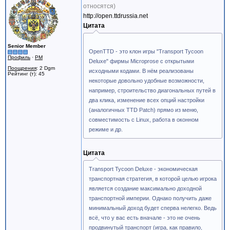
относятся)
http://open.ttdrussia.net
Цитата
Senior Member
OpenTTD - это клон игры "Transport Tycoon
Профиль
·
PM
Deluxe" фирмы Microprose с открытыми
Поощрения
: 2 Dgm
исходными кодами. В нём реализованы
Рейтинг (т): 45
некоторые довольно удобные возможности,
например, строительство диагональных путей в
два клика, изменение всех опций настройки
(аналогичных TTD Patch) прямо из меню,
совместимость с Linux, работа в оконном
режиме и др.
Цитата
Transport Tycoon Deluxe - экономическая
транспортная стратегия, в которой целью игрока
является создание максимально доходной
транспортной империи. Однако получить даже
минимальный доход будет сперва нелегко. Ведь
всё, что у вас есть вначале - это не очень
продвинутый транспорт (игра, как правило,