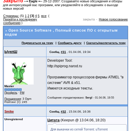
Закрыто
--= Eagle =--
29-12-2007: Создавайте новые обсуждения и обзоры
для интересующий вас программ, или уведомляйте в обсуждениях о выходе
новых версий
Страницы:
(5)
1
2
[3]
4
5
все
(
Перейти к последнему
закрыта
Новое голосование
сообщению
)
Open Source Software
, Полный список ПО с открытым
кодом
Подписаться на тему
Сообщить другу
Скачать/распечатать тему
ЫукпШ
Сообщ.
#31
,
01.04.06, 19:34
Developer Tool:
http://spiprog.narod.ru
Программатор процессоров фирмы ATMEL "в
системе" AVR & x51.
Master
Имеются исходные тексты.
Профиль
·
PM
Сообщение отредактировано:
SergI
-
01.04.06, 19:55
Поощрения
: 3 Dgm
Рейтинг (т): 245
Smike
Сообщ.
#32
,
15.04.06, 16:36
Unregistered
Цитата
Keepun @
13.04.06, 18:20
Для выкачки из сетей Torrent: uTorrent