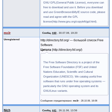
GNU GPL(General Public License), everyone can
free to download and use it. Before you download
and use GreenBrowser&MyIE source code, please
read and agree with the GPL
license(http://www.gnu.org/copyleft/gpl.html).
mo3r
Сообщ.
#40
,
30.07.06, 19:20
Unregistered
http://directory.fsf.org/ — большой список Free
Software.
Цитата
http://directory.fsf.org/
The Free Software Directory is a project of the
Free Software Foundation (FSF) and United
Nations Education, Scientific and Cultural
Organization (UNESCO). We catalog useful free
software that runs under free operating systems —
particularly the GNU operating system and its
GNU/Linux variants.
Сообщение отредактировано:
mo3r
-
28.10.06, 16:06
Nich
Сообщ.
#41
,
26.11.06, 13:56