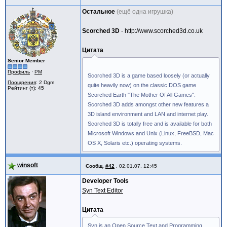
Остальное
(ещё одна игрушка)
Scorched 3D
- http://www.scorched3d.co.uk
Цитата
Senior Member
Профиль
·
PM
Scorched 3D is a game based loosely (or actually
Поощрения
: 2 Dgm
quite heavily now) on the classic DOS game
Рейтинг (т): 45
Scorched Earth "The Mother Of All Games".
Scorched 3D adds amongst other new features a
3D island environment and LAN and internet play.
Scorched 3D is totally free and is available for both
Microsoft Windows and Unix (Linux, FreeBSD, Mac
OS X, Solaris etc.) operating systems.
winsoft
Сообщ.
#42
,
02.01.07, 12:45
Developer Tools
Syn Text Editor
Цитата
Syn is an Open Source Text and Programming