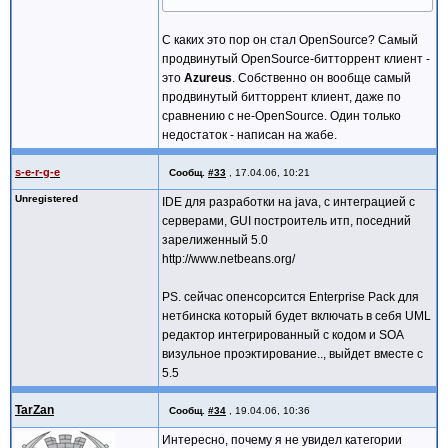
С каких это пор он стал OpenSource? Самый
продвинутый OpenSource-битторрент клиент -
это
Azureus
. Собственно он вообще самый
продвинутый битторрент клиент, даже по
сравнению с не-OpenSource. Один только
недостаток - написан на жабе.
s-e-r-g-e
Сообщ.
#33
,
17.04.06, 10:21
Unregistered
IDE для разработки на java, с интеграцией с
серверами, GUI построитель итп, поседний
зарелиженный 5.0
http://www.netbeans.org/
PS. сейчас опенсорсится Enterprise Pack для
нетбинска который будет включать в себя UML
редактор интегрированный с кодом и SOA
визульное проэктирование.., выйдет вместе c
5.5
TarZan
Сообщ.
#34
,
19.04.06, 10:36
Интересно, почему я не увидел категории