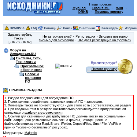
Наши проекты:
Журнал
·
Discuz!ML
·
Wiki
·
DRKB
·
Помощь проекту
ПРАВИЛА
FAQ
Помощь
Поиск
Участники
Календарь
Избран
Здравствуйте,
Не авторизованы?
Регистрация
Выслать повторно
Гость
!
письмо для активации
Что даёт регистрация на форуме?
[216.73.216.82]
Форум на
Исходниках.RU
Системы, Сети,
Технологии
Нравится ресурс?
Программное
Помоги проекту!
обеспечение
Новое и
полезное
ПО
ПРАВИЛА РАЗДЕЛА
1. Раздел предназначен для обсуждения ПО.
2. Поиск кряков, серийников, варезных версий ПО - запрещен.
3. Холивары также не приветствуются - для этого есть соответствующий раздел.
4. При создании тем в разделе настоятельно рекомендуется придерживаться
следующего
шаблона оформления
.
5. Ссылки для скачивания дистрибутивов ПО должны вести на официальный
сайт! Запрещено размещение ссылок на файлы, находящиеся на
файлообменниках типа RapidShare, iFolder, DepositFiles, Sms4File, VipFile и
прочих "условно-бесплатных" ресурсах.
Модераторы:
Majestio