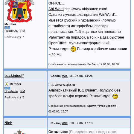
OFFICE
...
Abi-Word
http://www.abisource.com/
Одна из лучших альтернатив WinWord'a.
Имеется русский и украинский (помимо
Member
английского) интерфейсы, словари
Профиль
·
PM
правописания. Таблицы, все как положено
Рейтинг (т): 7
Работает на порядок, а то и на два быстрее
OpenOffice. Мультиплатформенный.
Рекомендую
Размер в рабочем состоянии
~ 20 Mb
Сообщение отредактировано:
TarZan
-
19.04.06, 10:40
backintooff
Сообщ.
#35
,
31.05.06, 14:26
Member
http://www.qip.ru
Альтернативный ICQ клиент. Пользую без
Профиль
·
PM
траблов альфа версию. Рекомендую!
Рейтинг (т): 5
Сообщение отредактировано:
Spawn™Production®
-
01.06.06, 15:57
Nich
Сообщ.
#36
,
10.07.06, 17:13
Остальное
(Я надеюсь игры сюда тоже