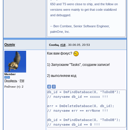
650 and T5 were close to ship, and the follow on
versions were mainly to get that code stabilized
and debugged.
-- Ben Combee, Senior Software Engineer,
palmOne, Inc.
Osmiy
Сообщ.
#18
,
30.06.05, 20:53
Как вам фокус?
1) Запускаем "Tasks", создаем записи!
Member
2) выполняем код
Профиль
·
PM
Рейтинг (т): 2
db_id = DmFindDatabase(0, "ToDoDB");
// получаем db_id == xxxxx !!!
err = DmDeleteDatabase(0, db_id);
// получаем err == errNone !!!
db_id = DmFindDatabase(0, "ToDoDB");
// получаем db_id == 0 !!!