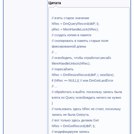
Цитата
// взять старое значение
hRec = DmQueryRecord(dbP, i);
pRec = MemHandleLock(hRec);
// создать копию в памяти
// скопировать в память старые поля
фиксированной длины
// ...
// освободить, чтобы отработал ресайз
MemHandleUnlock(hRec);
// поресайзить
hRec = DmResizeRecord(dbP, i, newSize);
if (hRec == NULL){ // или DmGetLastError
// ...
// обработать и выйти. поскольку запись была
взята по Query освобождать ничего не нужно
}
// пользовать здесь hRec не стоит, поскольку
запись не была Getнута.
// вот только здесь делаем Get
hRec = DmGetRecord(dbP, i);
// модифицируем запись