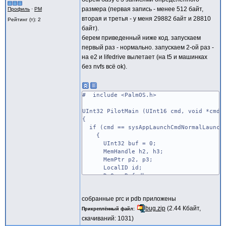
размера (первая запись - менее 512 байт,
Профиль
·
PM
вторая и третья - у меня 29882 байт и 28810
Рейтинг (т): 2
байт).
берем приведенный ниже код. запускаем
первый раз - нормально. запускаем 2-ой раз -
на e2 и lifedrive вылетает (на t5 и машинках
без nvfs всё ok).
# include <PalmOS.h>
UInt32 PilotMain (UInt16 cmd, void *cmdB
{
if (cmd == sysAppLaunchCmdNormalLaunch
{
UInt32 buf = 0;
MemHandle h2, h3;
MemPtr p2, p3;
LocalID id;
DmOpenRef db;
id = DmFindDatabase (0, "bug");
собранные prc и pdb приложены
if (id==0)
return (0);
bug.zip
(2.44 Кбайт,
Прикреплённый файл
скачиваний: 1031)
db = DmOpenDatabase (0, id, dmModeR