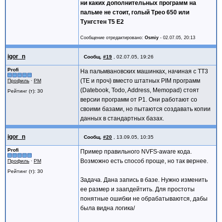
ни каких дополнительных программ на
пальме не стоит, голый Трео 650 или
Тунгстен Т5 Е2
Сообщение отредактировано:
Osmiy
-
02.07.05, 20:13
igor_n
Сообщ.
#19
,
02.07.05, 19:26
Profi
На пальмвановских машинках, начиная с TT3
(TE и проч) вместо штатных PIM программ
Профиль
·
PM
(Datebook, Todo, Address, Memopad) стоят
Рейтинг (т): 30
версии программ от P1. Они работают со
своими базами, но пытаются создавать копии
данных в стандартных базах.
igor_n
Сообщ.
#20
,
13.09.05, 10:35
Profi
Пример правильного NVFS-aware кода.
Возможно есть способ проще, но так вернее.
Профиль
·
PM
Рейтинг (т): 30
Задача. Дана запись в базе. Нужно изменить
ее размер и заапдейтить. Для простоты
понятные ошибки не обрабатываются, дабы
была видна логика/