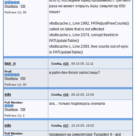
t650 (с последней офиц прошивкой) с третьего
раза не может открыть базу. симулятор 650
Профиль
·
PM
пишет
Рейтинг (т): 30
vfsdbcache.c, Line:1992, FATAdjustFreeCounts()
called on table that is not affected
vfsdbcache.c, Line:2374, corrupt freelist in
FATUpdateTable()
vfsdbcache.c, Line:2393, free counts out-of-sync
in FATUpdateTable()
igor_n
Сообщ.
#25
,
06.10.05, 11:11
Profi
в palm-dev-forum запостишь?
Профиль
·
PM
Рейтинг (т): 30
edo
Сообщ.
#26
,
06.10.05, 12:00
Full Member
ага... только подпишусь сначала
Профиль
·
PM
Рейтинг (т): 2
edo
Сообщ.
#27
,
15.10.05, 18:52
Full Member
проверил на симуляторе Tungsten X - всё