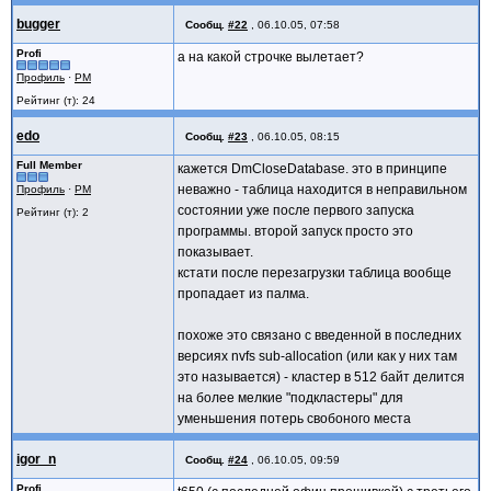
h2 = DmGetRecord (db, 1);
bugger
Сообщ.
#22
,
06.10.05, 07:58
h3 = DmGetRecord (db, 2);
p2 = MemHandleLock (h2);
Profi
а на какой строчке вылетает?
p3 = MemHandleLock (h3);
Профиль
·
PM
Рейтинг (т): 24
DmWrite (p2, 0, &buf, 4);
DmWrite (p3, 0, &buf, 4);
edo
Сообщ.
#23
,
06.10.05, 08:15
MemHandleUnlock (h2);
Full Member
кажется DmCloseDatabase. это в принципе
MemHandleUnlock (h3);
неважно - таблица находится в неправильном
Профиль
·
PM
DmReleaseRecord (db, 1, true);
состоянии уже после первого запуска
Рейтинг (т): 2
DmReleaseRecord (db, 2, true);
программы. второй запуск просто это
показывает.
DmCloseDatabase (db);
кстати после перезагрузки таблица вообще
}
пропадает из палма.
return (0);
}
похоже это связано с введенной в последних
версиях nvfs sub-allocation (или как у них там
это называется) - кластер в 512 байт делится
на более мелкие "подкластеры" для
уменьшения потерь свобоного места
igor_n
Сообщ.
#24
,
06.10.05, 09:59
Profi