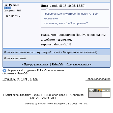
Full Member
Цитата
edo @
15.10.05, 18:52
Профиль
·
PM
проверил на симуляторе Tungsten X - всё
Рейтинг (т): 2
нормально.
это значит, что в 5.4.9 исправили?
только что проверил на lifedrive с последним
апдейтом - вылетает.
версия palmos - 5.4.8
0 пользователей читают эту тему (0 гостей и 0 скрытых пользователей)
0 пользователей:
Предыдущая тема
PalmOS
Следующая тема
Форум на Исходниках.RU
Операционные
системы
PalmOS
Страницы:
(4)
1
[2]
3
4
все
Новое голосование
[ Script execution time: 0.0959 ] [ 15 queries used ] [ Generated:
6.08.26, 22:59 GMT ]
Powered by
Invision Power Board
(U) v1.2 © 2003
IPS, Inc.