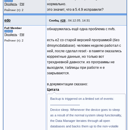
нормально.
Профиль
·
PM
это значит, что в 5.4.9 исправили?
Рейтинг (т): 2
edo
Сообщ.
#28
,
04.12.05, 14:31
Full Member
обнаружилась ещё одна проблема с nvfs.
Профиль
·
PM
есть e2 со старой версией программой (без
Рейтинг (т): 2
dmsyncdatabase). человек неделю работал с
ней, после сделал reset - в памяти оказались
корректные данные, но только вот
трехдневной давности. из программы не
выходили, таблицы при работе н е
закрываются.
в документации сказано:
Цитата
Backup is triggered on a limited set of events:
..................................
Device sleep. Whenever the device goes to sleep
as a result of the normal system sleep functionality,
the Data Manager iterates through all open
databases and backs them up to the non-volatile