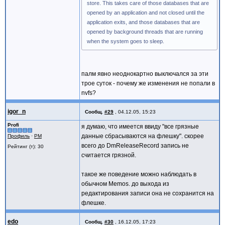
store. This takes care of those databases that are
opened by an application and not closed until the
application exits, and those databases that are
opened by background threads that are running
when the system goes to sleep.
палм явно неоднокартно выключался за эти
трое суток - почему же изменения не попали в
nvfs?
igor_n
Сообщ.
#29
,
04.12.05, 15:23
Profi
я думаю, что имеется ввиду "все грязные
данные сбрасываются на флешку". скорее
Профиль
·
PM
всего до DmReleaseRecord запись не
Рейтинг (т): 30
считается грязной.
такое же поведение можно наблюдать в
обычном Memos. до выхода из
редактирования записи она не сохранится на
флешке.
edo
Сообщ.
#30
,
16.12.05, 17:23