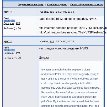
Подписаться на тему
Сообщить другу
Скачать/распечатать тему
igor_n
Сообщ.
#16
,
20.04.05, 13:35
Profi
пара статей от Бени про специфику NVFS
Профиль
·
PM
http://palmos.combee.net/blog/TheNVFSFilesDmSyn
Рейтинг (т): 30
http://palmos.combee.net/blog/TheNVFSFilesHowS
igor_n
Сообщ.
#17
,
02.06.05, 07:22
Profi
настоящая история создания NVFS
Профиль
·
PM
Цитата
Рейтинг (т): 30
It wasn't so much that the engineers didn't
understand Palm OS; they were originally trying to
get NVFS into the system while modifying as little
code as possible, and originally it looked like
hooking into Data Manager would be less intrusive.
Remember, this wasn't done as a new release of
Palm OS 5, but instead as a licensee project for
palmOne. By the time we discovered that this was
going to be complicated and problematic, the Treo