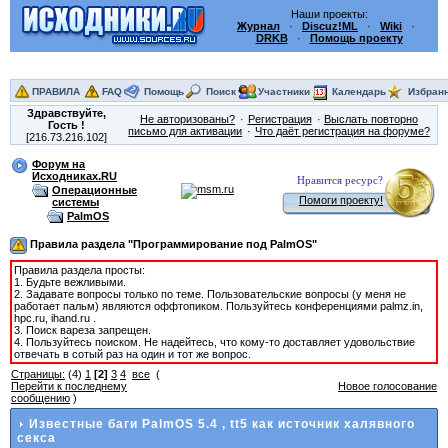
Наши проекты:
Журнал
·
Discuz!ML
·
Wiki
·
DRKB
·
Помощь проекту
ПРАВИЛА
FAQ
Помощь
Поиск
Участники
Календарь
Избран
Здравствуйте,
Не авторизованы?
Регистрация
Выслать повторно
Гость
!
письмо для активации
Что даёт регистрация на форуме?
[216.73.216.102]
Форум на
Исходниках.RU
Нравится ресурс?
Операционные
Помоги проекту!
системы
PalmOS
Правила раздела "Программирование под PalmOS"
Правила раздела просты:
1. Будьте вежливыми.
2. Задавате вопросы только по теме. Пользовательские вопросы (у меня не
работает пальм) являются оффтопиком. Пользуйтесь конференциями palmz.in,
hpc.ru, ihand.ru .
3. Поиск вареза запрещен.
4. Пользуйтесь поиском. Не надейтесь, что кому-то доставляет удовольствие
отвечать в сотый раз на один и тот же вопрос.
Страницы:
(4)
1
[2]
3
4
все
(
Перейти к последнему
Новое голосование
сообщению
)
Известные баги PalmOS 5.4
, tt5 как источник халявного
секса