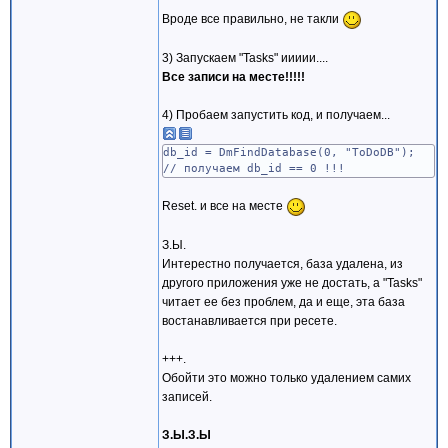
Вроде все правильно, не такли
3) Запускаем "Tasks" иииии....
Все записи на месте!!!!!
4) Пробаем запустить код, и получаем...
db_id = DmFindDatabase(0, "ToDoDB");
// получаем db_id == 0 !!!
Reset. и все на месте
З.Ы.
Интерестно получается, база удалена, из
другого приложения уже не достать, а "Tasks"
читает ее без проблем, да и еще, эта база
востанавливается при ресете.
+++.
Обойти это можно только удалением самих
записей.
З.Ы.З.Ы