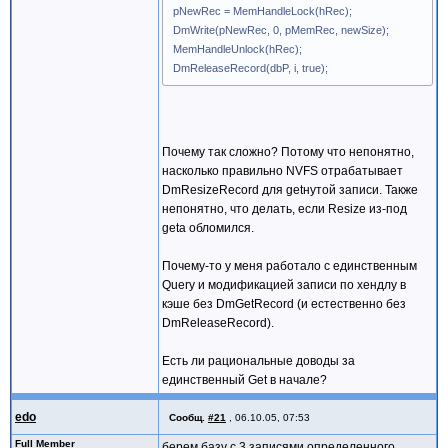
pNewRec = MemHandleLock(hRec);
DmWrite(pNewRec, 0, pMemRec, newSize);
MemHandleUnlock(hRec);
DmReleaseRecord(dbP, i, true);
Почему так сложно? Потому что непонятно,
насколько правильно NVFS отрабатывает
DmResizeRecord для getнутой записи. Также
непонятно, что делать, если Resize из-под
getа обломился.
Почему-то у меня работало с единственным
Query и модификацией записи по хендлу в
кэше без DmGetRecord (и естественно без
DmReleaseRecord).
Есть ли рациональные доводы за
единственный Get в начале?
edo
Сообщ.
#21
,
06.10.05, 07:53
Full Member
берем базу с 3 записями определенного