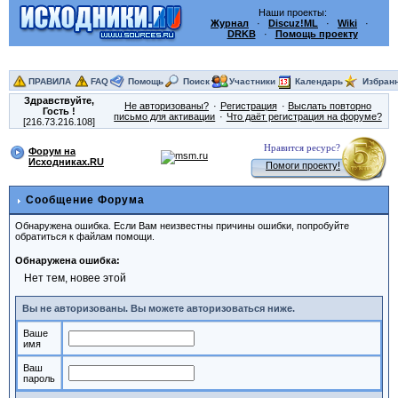
Наши проекты:
Журнал
·
Discuz!ML
·
Wiki
·
DRKB
·
Помощь проекту
ПРАВИЛА
FAQ
Помощь
Поиск
Участники
Календарь
Избран
Здравствуйте,
Не авторизованы?
Регистрация
Выслать повторно
Гость
!
письмо для активации
Что даёт регистрация на форуме?
[216.73.216.108]
Нравится ресурс?
Форум на
Исходниках.RU
Помоги проекту!
Сообщение Форума
Обнаружена ошибка. Если Вам неизвестны причины ошибки, попробуйте
обратиться к файлам помощи.
Обнаружена ошибка:
Нет тем, новее этой
Вы не авторизованы. Вы можете авторизоваться ниже.
Ваше
имя
Ваш
пароль