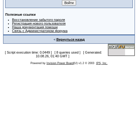
Полезные ссылки
Восстановление забытого пароля
Регистрация нового пользователя
Наша документация помощи
Связь с Администратором форума
<
Вернуться назад
[ Script execution time: 0.0449 ] [ 8 queries used ] [ Generated:
10.08.26, 01:40 GMT ]
Powered by
Invision Power Board
(U) v1.2 © 2003
IPS, Inc.