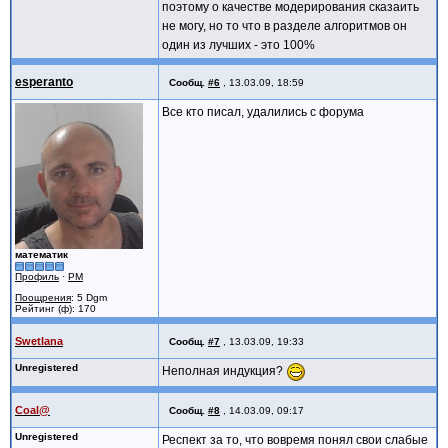
поэтому о качестве модерирования сказаить
не могу, но то что в разделе алгоритмов он
один из лучших - это 100%
esperanto
Сообщ.
#6
,
13.03.09, 18:59
Все кто писал, удалились с форума
математик
Профиль
·
PM
Поощрения
: 5 Dgm
Рейтинг (ф): 170
Swetlana
Сообщ.
#7
,
13.03.09, 19:33
Unregistered
Неполная индукция?
Coal@
Сообщ.
#8
,
14.03.09, 09:17
Unregistered
Респект за то, что вовремя понял свои слабые