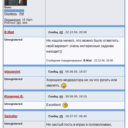
Guru
Профиль
·
PM
Поощрения
: 16 Dgm
Рейтинг (ф): 494
B-Mad
Сообщ.
#2
,
22.12.04, 20:46
Unregistered
Не нашла ничего, что можно было отметить..
свой вариант: очень интересные задачки
находит))
Сообщение отредактировано:
B-Mad
-
22.12.04, 20:46
glasspoint
Сообщ.
#3
,
06.06.05, 16:57
Unregistered
Хорошего модератора не за что ругать или
хвалить.
Искандер В.
Сообщ.
#4
,
30.06.06, 16:10
Unregistered
Excellent.
Swindler
Сообщ.
#5
,
16.07.07, 06:40
Unregistered
Не частый гость в играх и головоломках,