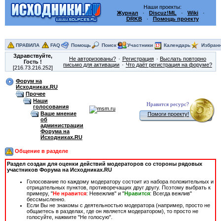
Наши проекты:
Журнал
·
Discuz!ML
·
Wiki
·
DRKB
·
Помощь проекту
ПРАВИЛА
FAQ
Помощь
Поиск
Участники
Календарь
Избран
Здравствуйте,
Не авторизованы?
Регистрация
Выслать повторно
Гость
!
письмо для активации
Что даёт регистрация на форуме?
[216.73.216.252]
Форум на
Исходниках.RU
Прочее
Наши
Нравится ресурс?
голосования
Ваше мнение
Помоги проекту!
об
администрации
Форума на
Исходниках.RU
Общение в разделе
Раздел создан для оценки действий модераторов со стороны рядовых
участников Форума на Исходниках.RU
Голосование по каждому модератору состоит из набора положительных и
отрицательных пунктов, противоречащих друг другу. Поэтому выбрать к
примеру, "
Не нравится
: Невежлив" и "
Нравится
: Всегда вежлив"
бессмысленно.
Если Вы не знакомы с деятельностью модератора (например, просто не
общаетесь в разделах, где он является модератором), то просто не
голосуйте, нажмите "Не голосую".