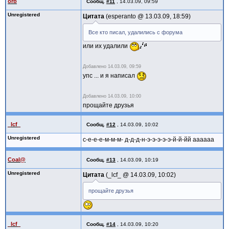
orb
Сообщ.
#11
,
14.03.09, 09:59
Unregistered
Цитата
esperanto @
13.03.09, 18:59
Все кто писал, удалились с форума
или их удалили
Добавлено
14.03.09, 09:59
упс ... и я написал
Добавлено
14.03.09, 10:00
прощайте друзья
_lcf_
Сообщ.
#12
,
14.03.09, 10:02
Unregistered
с-е-е-е-м-м-м- д-д-д-н-э-э-э-э-э-й-й-йй аааааа
Coal@
Сообщ.
#13
,
14.03.09, 10:19
Unregistered
Цитата
_lcf_ @
14.03.09, 10:02
прощайте друзья
_lcf_
Сообщ.
#14
,
14.03.09, 10:20