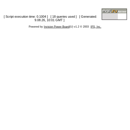
[ Script execution time: 0.1004 ] [ 18 queries used ] [ Generated:
9.08.26, 10:01 GMT ]
Powered by
Invision Power Board
(U) v1.2 © 2003
IPS, Inc.