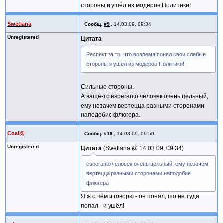
стороны и ушёл из модеров Политики!
Swetlana
Сообщ.
#9
,
14.03.09, 09:34
Unregistered
Цитата
Респект за то, что вовремя понял свои слабые
стороны и ушёл из модеров Политики!
Сильные стороны.
А ваще-то esperanto человек очень цельный,
ему незачем вертецца разными сторонами
наподобие флюгера.
Coal@
Сообщ.
#10
,
14.03.09, 09:50
Unregistered
Цитата
Swetlana @
14.03.09, 09:34
esperanto человек очень цельный, ему незачем
вертецца разными сторонами наподобие
флюгера
Я ж о чём и говорю - он понял, шо не туда
попал - и ушёл!