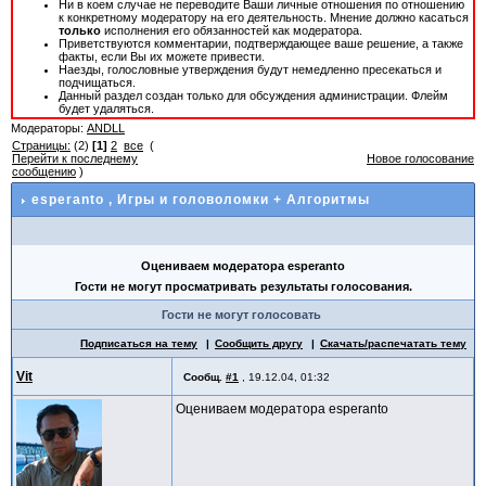
Ни в коем случае не переводите Ваши личные отношения по отношению
к конкретному модератору на его деятельность. Мнение должно касаться
только
исполнения его обязанностей как модератора.
Приветствуются комментарии, подтверждающее ваше решение, а также
факты, если Вы их можете привести.
Наезды, голословные утверждения будут немедленно пресекаться и
подчищаться.
Данный раздел создан только для обсуждения администрации. Флейм
будет удаляться.
Модераторы:
ANDLL
Страницы:
(2)
[1]
2
все
(
Перейти к последнему
Новое голосование
сообщению
)
esperanto
, Игры и головоломки + Алгоритмы
Оцениваем модератора esperanto
Гости не могут просматривать результаты голосования.
Гости не могут голосовать
Подписаться на тему
Сообщить другу
Скачать/распечатать тему
Vit
Сообщ.
#1
,
19.12.04, 01:32
Оцениваем модератора esperanto