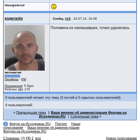
Unregistered
esperanto
Сообщ.
#15
,
16.07.10, 16:38
Половина из напишавших, точно удалилась
математик
Профиль
·
PM
Поощрения
: 5 Dgm
Рейтинг (ф): 170
0 пользователей читают эту тему (0 гостей и 0 скрытых пользователей)
0 пользователей:
Предыдущая тема
Ваше мнение об администрации Форума на
Исходниках.RU
Следующая тема
Форум на Исходниках.RU
Прочее
Наши
голосования
Ваше мнение об администрации
Форума на Исходниках.RU
Страницы:
(2)
[1]
2
все
Новое голосование