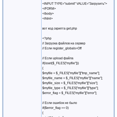
<INPUT TYPE="submit" VALUE="Загрузить">
</FORM>
</body>
</html>
вот код скрипта get.php
<?php
// Загрузка файлов на сервер
// Если register_globals=Off
// Если upload файла
if(isset($_FILES["myfile"]))
{
$myfile = $_FILES["myfile"]["tmp_name"];
$myfile_name = $_FILES["myfile"]["name"];
$myfile_size = $_FILES["myfile"]["size"];
$myfile_type = $_FILES["myfile"]["type"];
$error_flag = $_FILES["myfile"]["error"];
// Если ошибок не было
if($error_flag == 0)
{