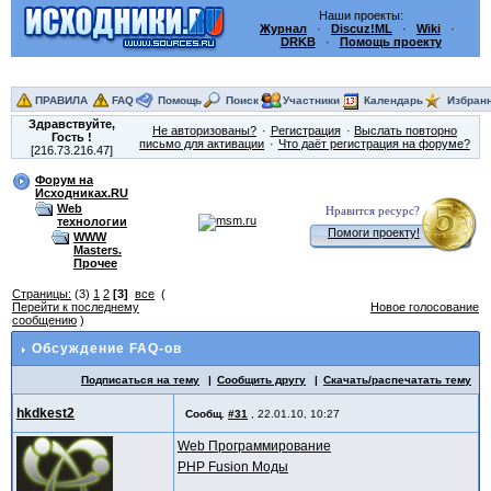
Наши проекты:
Журнал
·
Discuz!ML
·
Wiki
·
DRKB
·
Помощь проекту
ПРАВИЛА
FAQ
Помощь
Поиск
Участники
Календарь
Избран
Здравствуйте,
Не авторизованы?
Регистрация
Выслать повторно
Гость
!
письмо для активации
Что даёт регистрация на форуме?
[216.73.216.47]
Форум на
Исходниках.RU
Web
Нравится ресурс?
технологии
Помоги проекту!
WWW
Masters.
Прочее
Страницы:
(3)
1
2
[3]
все
(
Перейти к последнему
Новое голосование
сообщению
)
Обсуждение FAQ-ов
Подписаться на тему
Сообщить другу
Скачать/распечатать тему
hkdkest2
Сообщ.
#31
,
22.01.10, 10:27
Web Программирование
PHP Fusion Моды