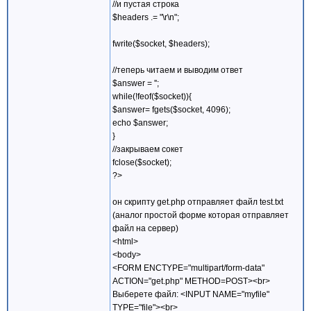
//и пустая строка
$headers .= "\r\n";
fwrite($socket, $headers);
//теперь читаем и выводим ответ
$answer = '';
while(!feof($socket)){
$answer= fgets($socket, 4096);
echo $answer;
}
//закрываем сокет
fclose($socket);
?>
он скрипту get.php отправляет файл test.txt
(аналог простой форме которая отправляет
файл на сервер)
<html>
<body>
<FORM ENCTYPE="multipart/form-data"
ACTION="get.php" METHOD=POST><br>
Выберете файл: <INPUT NAME="myfile"
TYPE="file"><br>