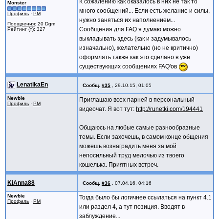
К сожалению как оказалось в них не так то
Monster
много сообщений... Если есть желание и силы,
Профиль
·
PM
нужно заняться их наполнением...
Поощрения
: 20 Dgm
Сообщения для FAQ я думаю можно
Рейтинг (т): 327
выкладывать здесь (как и задумывалось
изначально), желательно (но не критично)
оформлять также как это сделано в уже
существующих сообщениях FAQ'ов
LenatikaEn
Сообщ.
#35
,
29.10.15, 01:05
Newbie
Приглашаю всех парней в персональный
Профиль
·
PM
видеочат. Я вот тут:
http://runetki.com/194441
Общаюсь на любые самые разнообразные
темы. Если захочешь, в самом конце общения
можешь вознаградить меня за мой
непосильный труд мелочью из твоего
кошелька. Приятных встреч.
KiAnna88
Сообщ.
#36
,
07.04.16, 04:16
Newbie
Тогда было бы логичнее ссылаться на пункт 4.1
Профиль
·
PM
или раздел 4, а тут позиция. Вводят в
заблуждение...