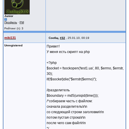
Junior
Профиль
·
PM
Рейтинг (т): 3
miki131
Сообщ.
#32
,
25.01.10, 00:19
Unregistered
Привет!
У меня есть скрипт на php
<?php
$socket = fsockopen('test1.ua', 80, $errno, $errstr,
30);
if(!$socket)die("$errstr($errno)");
//разделитель
$boundary = md5(uniqid(time()));
/*собираем часть с файлом:
сначала разделитель\r\n
со следующей строки заголовки\r\n
потом пустая строка\r\n
после чего сам файл\r\n
*/