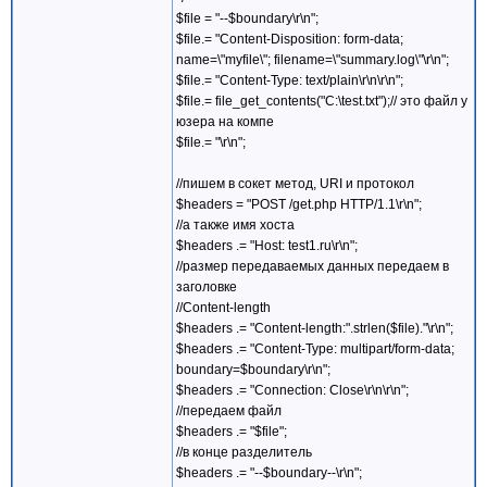
$file = "--$boundary\r\n";
$file.= "Content-Disposition: form-data;
name=\"myfile\"; filename=\"summary.log\"\r\n";
$file.= "Content-Type: text/plain\r\n\r\n";
$file.= file_get_contents("C:\test.txt");// это файл у
юзера на компе
$file.= "\r\n";
//пишем в сокет метод, URI и протокол
$headers = "POST /get.php HTTP/1.1\r\n";
//а также имя хоста
$headers .= "Host: test1.ru\r\n";
//размер передаваемых данных передаем в
заголовке
//Content-length
$headers .= "Content-length:".strlen($file)."\r\n";
$headers .= "Content-Type: multipart/form-data;
boundary=$boundary\r\n";
$headers .= "Connection: Close\r\n\r\n";
//передаем файл
$headers .= "$file";
//в конце разделитель
$headers .= "--$boundary--\r\n";