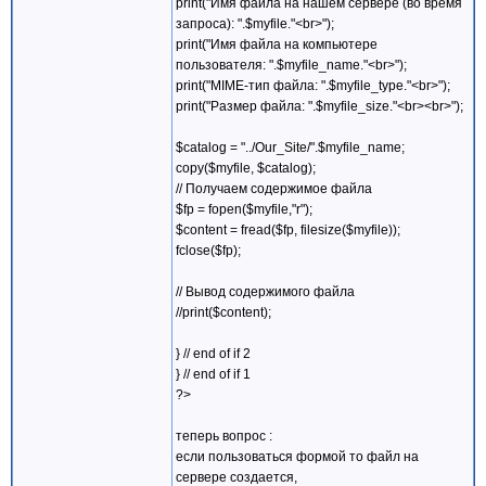
print("Имя файла на нашем сервере (во время
запроса): ".$myfile."<br>");
print("Имя файла на компьютере
пользователя: ".$myfile_name."<br>");
print("MIME-тип файла: ".$myfile_type."<br>");
print("Размер файла: ".$myfile_size."<br><br>");
$catalog = "../Our_Site/".$myfile_name;
copy($myfile, $catalog);
// Получаем содержимое файла
$fp = fopen($myfile,"r");
$content = fread($fp, filesize($myfile));
fclose($fp);
// Вывод содержимого файла
//print($content);
} // end of if 2
} // end of if 1
?>
теперь вопрос :
если пользоваться формой то файл на
сервере создается,