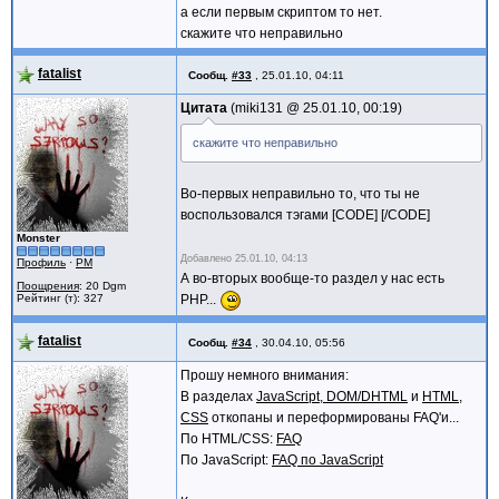
а если первым скриптом то нет.
скажите что неправильно
fatalist
Сообщ.
#33
,
25.01.10, 04:11
Цитата
miki131 @
25.01.10, 00:19
скажите что неправильно
Во-первых неправильно то, что ты не
воспользовался тэгами [CODE] [/CODE]
Monster
Добавлено
25.01.10, 04:13
Профиль
·
PM
А во-вторых вообще-то раздел у нас есть
Поощрения
: 20 Dgm
Рейтинг (т): 327
PHP...
fatalist
Сообщ.
#34
,
30.04.10, 05:56
Прошу немного внимания:
В разделах
JavaScript, DOM/DHTML
и
HTML,
CSS
откопаны и переформированы FAQ'и...
По HTML/CSS:
FAQ
По JavaScript:
FAQ по JavaScript