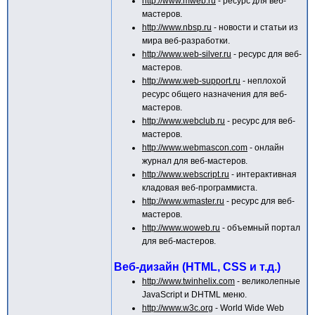
http://www.mweb.ru
- ресурс для веб-
мастеров.
http://www.nbsp.ru
- новости и статьи из
мира веб-разработки.
http://www.web-silver.ru
- ресурс для веб-
мастеров.
http://www.web-support.ru
- неплохой
ресурс общего назначения для веб-
мастеров.
http://www.webclub.ru
- ресурс для веб-
мастеров.
http://www.webmascon.com
- онлайн
журнал для веб-мастеров.
http://www.webscript.ru
- интерактивная
кладовая веб-программиста.
http://www.wmaster.ru
- ресурс для веб-
мастеров.
http://www.woweb.ru
- объемный портал
для веб-мастеров.
Веб-дизайн (HTML, CSS и т.д.)
http://www.twinhelix.com
- великолепные
JavaScript и DHTML меню.
http://www.w3c.org
- World Wide Web