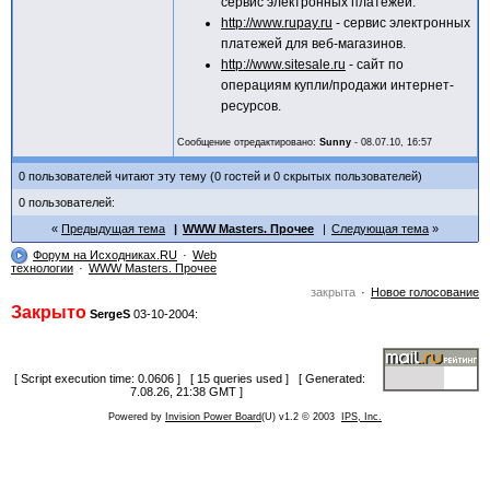
сервис электронных платежей.
http://www.rupay.ru
- сервис электронных
платежей для веб-магазинов.
http://www.sitesale.ru
- сайт по
операциям купли/продажи интернет-
ресурсов.
Сообщение отредактировано:
Sunny
-
08.07.10, 16:57
0 пользователей читают эту тему (0 гостей и 0 скрытых пользователей)
0 пользователей:
Предыдущая тема
WWW Masters. Прочее
Следующая тема
Форум на Исходниках.RU
Web
технологии
WWW Masters. Прочее
закрыта
Новое голосование
Закрыто
SergeS
03-10-2004:
[ Script execution time: 0.0606 ] [ 15 queries used ] [ Generated:
7.08.26, 21:38 GMT ]
Powered by
Invision Power Board
(U) v1.2 © 2003
IPS, Inc.