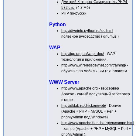
Дмитрий Котеров. Самоучитель PHP4.
572 стр.
(4,3 Мб)
PHP по-русски
Python
http://diveinto.python.ru/toc.html
-
полезное руководство ( gnumus )
WAP
http://igp.org.ua/wap_doc/
- WAP-
технология и приложения.
http://www.wirelessdevnet.com/training/
-
обучение по мобильным технологиям.
WWW Server
http://www.apache.org
- вебсервер
Apache - самый популярный вебсервер
в мире.
http://dklab.ru/chicken/web/
- Denver
(Apache + PHP + MySQL + Perl +
phpMyAdmin под Windows).
http://www.apachefriends.org/en/xampp.html
- xampp (Apache + PHP + MySQL + Perl +
phpMyAdmin ).