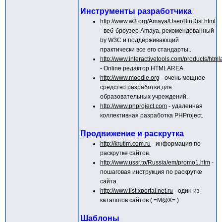
Инструменты разработчика
http://www.w3.org/Amaya/User/BinDist.html
- веб-броузер Amaya, рекомендованный
by W3C и поддерживающий
практически все его стандарты..
http://www.interactivetools.com/products/html
- Online редактор HTMLAREA.
http://www.moodle.org
- очень мощное
средство разработки для
образовательных учреждений.
http://www.phproject.com
- удаленная
коллективная разработка PHProject.
Продвижение и раскрутка
http://krutim.com.ru
- информация по
раскрутке сайтов.
http://www.ussr.to/Russia/em/promo1.htm
-
пошаговая инструкция по раскрутке
сайта.
http://www.list.xportal.net.ru
- один из
каталогов сайтов ( =M@X= )
Шаблоны