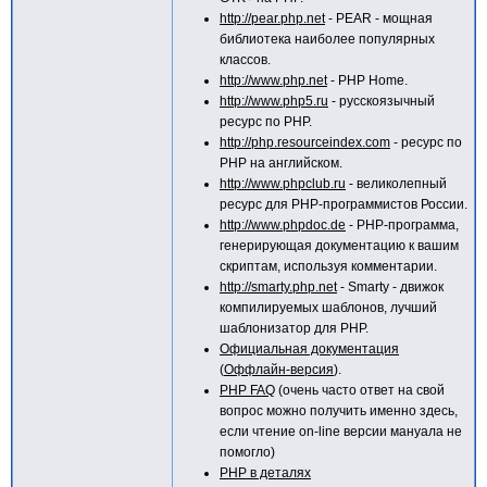
http://pear.php.net
- PEAR - мощная
библиотека наиболее популярных
классов.
http://www.php.net
- PHP Home.
http://www.php5.ru
- русскоязычный
ресурс по PHP.
http://php.resourceindex.com
- ресурс по
PHP на английском.
http://www.phpclub.ru
- великолепный
ресурс для PHP-программистов России.
http://www.phpdoc.de
- PHP-программа,
генерирующая документацию к вашим
скриптам, используя комментарии.
http://smarty.php.net
- Smarty - движок
компилируемых шаблонов, лучший
шаблонизатор для PHP.
Официальная документация
(
Оффлайн-версия
).
PHP FAQ
(очень часто ответ на свой
вопрос можно получить именно здесь,
если чтение on-line версии мануала не
помогло)
PHP в деталях