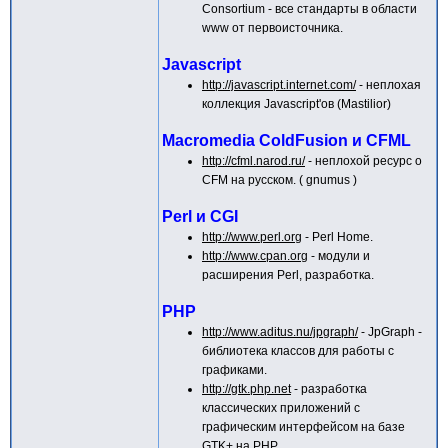
Consortium - все стандарты в области
www от первоисточника.
Javascript
http://javascript.internet.com/
- неплохая
коллекция Javascript'ов (Mastilior)
Macromedia ColdFusion и CFML
http://cfml.narod.ru/
- неплохой ресурс о
CFM на русском. ( gnumus )
Perl и CGI
http://www.perl.org
- Perl Home.
http://www.cpan.org
- модули и
расширения Perl, разработка.
PHP
http://www.aditus.nu/jpgraph/
- JpGraph -
библиотека классов для работы с
графиками.
http://gtk.php.net
- разработка
классических приложений с
графическим интерфейсом на базе
GTK+ на PHP.