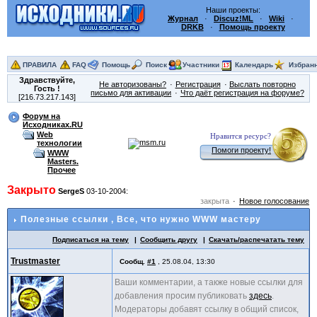
Наши проекты:
Журнал
·
Discuz!ML
·
Wiki
·
DRKB
·
Помощь проекту
ПРАВИЛА
FAQ
Помощь
Поиск
Участники
Календарь
Избран
Здравствуйте,
Не авторизованы?
Регистрация
Выслать повторно
Гость
!
письмо для активации
Что даёт регистрация на форуме?
[216.73.217.143]
Форум на
Исходниках.RU
Web
Нравится ресурс?
технологии
Помоги проекту!
WWW
Masters.
Прочее
Закрыто
SergeS
03-10-2004:
закрыта
Новое голосование
Полезные ссылки
, Все, что нужно WWW мастеру
Подписаться на тему
Сообщить другу
Скачать/распечатать тему
Trustmaster
Сообщ.
#1
,
25.08.04, 13:30
Ваши комментарии, а также новые ссылки для
добавления просим публиковать
здесь
.
Модераторы добавят ссылку в общий список,