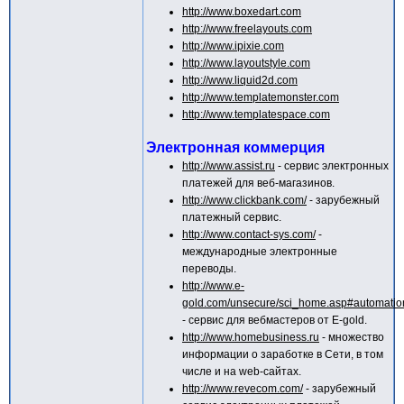
http://www.boxedart.com
http://www.freelayouts.com
http://www.ipixie.com
http://www.layoutstyle.com
http://www.liquid2d.com
http://www.templatemonster.com
http://www.templatespace.com
Электронная коммерция
http://www.assist.ru
- сервис электронных
платежей для веб-магазинов.
http://www.clickbank.com/
- зарубежный
платежный сервис.
http://www.contact-sys.com/
-
международные электронные
переводы.
http://www.e-
gold.com/unsecure/sci_home.asp#automatio
- сервис для вебмастеров от E-gold.
http://www.homebusiness.ru
- множество
информации о заработке в Сети, в том
числе и на web-сайтах.
http://www.revecom.com/
- зарубежный