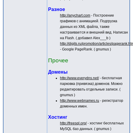
Разное
http://anychart.com
- Построение
графиков с анимацией. Подгрузка
данных из XML файла, также
настраивается и внешний вид. Написан
на Flash. ( добавил Alex___b )
http://digits.ru/promotion/articles/pagerank.ht
- Google PageRank. ( gnumus )
Прочее
Домены
http://www.everydns.net/
- бесплатная
парковка (привязка) доменов. Можно
редактировать отдельные записи. (
gnumus )
http://www.webnames.ru
- регистратор
доменных имен.
Хостинг
http://freesql.org/
- хостинг бесплатных
MySQL баз данных. ( gnumus )