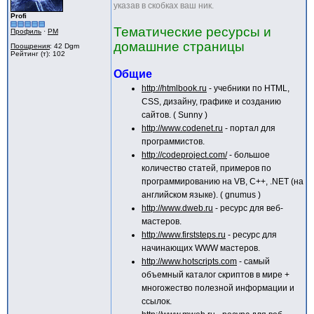
указав в скобках ваш ник.
Profi
Тематические ресурсы и
Профиль
·
PM
домашние страницы
Поощрения
: 42 Dgm
Рейтинг (т): 102
Общие
http://htmlbook.ru
- учебники по HTML,
CSS, дизайну, графике и созданию
сайтов. ( Sunny )
http://www.codenet.ru
- портал для
программистов.
http://codeproject.com/
- большое
количество статей, примеров по
программированию на VB, C++, .NET (на
английском языке). ( gnumus )
http://www.dweb.ru
- ресурс для веб-
мастеров.
http://www.firststeps.ru
- ресурс для
начинающих WWW мастеров.
http://www.hotscripts.com
- самый
объемный каталог скриптов в мире +
многожество полезной информации и
ссылок.