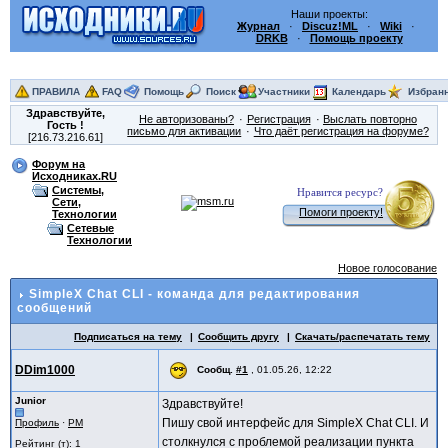
Наши проекты:
Журнал
·
Discuz!ML
·
Wiki
·
DRKB
·
Помощь проекту
ПРАВИЛА
FAQ
Помощь
Поиск
Участники
Календарь
Избран
Здравствуйте,
Не авторизованы?
Регистрация
Выслать повторно
Гость
!
письмо для активации
Что даёт регистрация на форуме?
[216.73.216.61]
Форум на
Исходниках.RU
Системы,
Нравится ресурс?
Сети,
Помоги проекту!
Технологии
Сетевые
Технологии
Новое голосование
SimpleX Chat CLI - команда для редактирования
сообщений
Подписаться на тему
Сообщить другу
Скачать/распечатать тему
DDim1000
Сообщ.
#1
,
01.05.26, 12:22
Junior
Здравствуйте!
Пишу свой интерфейс для SimpleX Chat CLI. И
Профиль
·
PM
столкнулся с проблемой реализации пункта
Рейтинг (т): 1