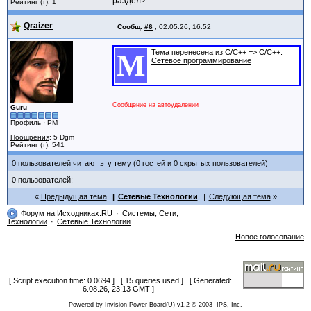
раздел?
Рейтинг (т): 1
Qraizer
Сообщ.
#6
,
02.05.26, 16:52
Тема перенесена из
C/C++ => C/C++:
M
Сетевое программирование
Сообщение на автоудалении
Guru
Профиль
·
PM
Поощрения
: 5 Dgm
Рейтинг (т): 541
0 пользователей читают эту тему (0 гостей и 0 скрытых пользователей)
0 пользователей:
Предыдущая тема
Сетевые Технологии
Следующая тема
Форум на Исходниках.RU
Системы, Сети,
Технологии
Сетевые Технологии
Новое голосование
[ Script execution time: 0.0694 ] [ 15 queries used ] [ Generated:
6.08.26, 23:13 GMT ]
Powered by
Invision Power Board
(U) v1.2 © 2003
IPS, Inc.