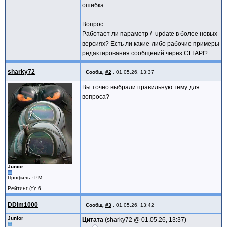
ошибка
Вопрос:
Работает ли параметр /_update в более новых
версиях? Есть ли какие-либо рабочие примеры
редактирования сообщений через CLI API?
sharky72
Сообщ.
#2
,
01.05.26, 13:37
Вы точно выбрали правильную тему для
вопроса?
Junior
Профиль
·
PM
Рейтинг (т): 6
DDim1000
Сообщ.
#3
,
01.05.26, 13:42
Junior
Цитата
sharky72 @
01.05.26, 13:37