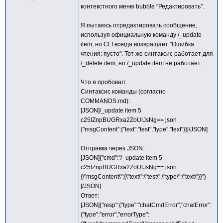
контекстного меню bubble "Редактировать".
Я пытаюсь отредактировать сообщение,
используя официальную команду /_update
item, но CLI всегда возвращает "Ошибка
чтения: пусто". Тот же синтаксис работает для
/_delete item, но /_update item не работает.
Что я пробовал:
Синтаксис команды (согласно
COMMANDS.md):
[JSON]/_update item 5
c25lZnpBUGRxa2ZoUlJsNg== json
{"msgContent":{"text":"test","type":"text"}}[/JSON]
Отправка через JSON:
[JSON]{"cmd":"/_update item 5
c25lZnpBUGRxa2ZoUlJsNg== json
{\"msgContent\":{\"text\":\"test\",\"type\":\"text\"}}"}
[/JSON]
Ответ:
[JSON]{"resp":{"type":"chatCmdError","chatError":
{"type":"error","errorType":