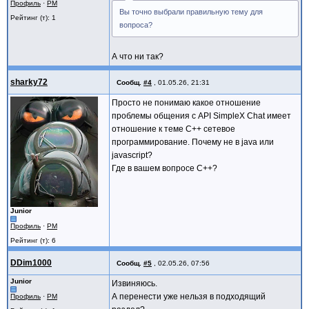
Профиль
·
PM
Вы точно выбрали правильную тему для
Рейтинг (т): 1
вопроса?
А что ни так?
sharky72
Сообщ.
#4
,
01.05.26, 21:31
Просто не понимаю какое отношение
проблемы общения с API SimpleX Chat имеет
отношение к теме C++ сетевое
программирование. Почему не в java или
javascript?
Где в вашем вопросе C++?
Junior
Профиль
·
PM
Рейтинг (т): 6
DDim1000
Сообщ.
#5
,
02.05.26, 07:56
Junior
Извиняюсь.
А перенести уже нельзя в подходящий
Профиль
·
PM