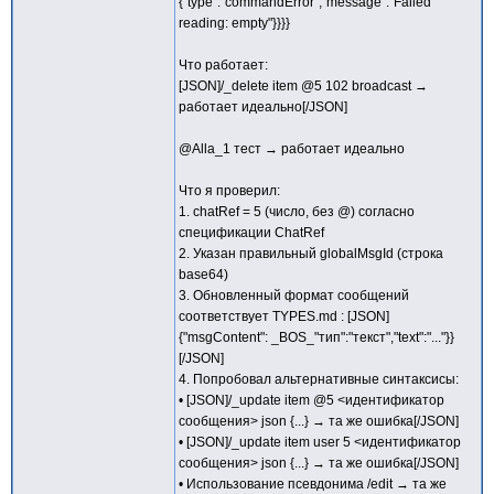
{"type":"commandError","message":"Failed
reading: empty"}}}}
Что работает:
[JSON]/_delete item @5 102 broadcast →
работает идеально[/JSON]
@Alla_1 тест → работает идеально
Что я проверил:
1. chatRef = 5 (число, без @) согласно
спецификации ChatRef
2. Указан правильный globalMsgId (строка
base64)
3. Обновленный формат сообщений
соответствует TYPES.md : [JSON]
{"msgContent": _BOS_"тип":"текст","text":"..."}}
[/JSON]
4. Попробовал альтернативные синтаксисы:
• [JSON]/_update item @5 <идентификатор
сообщения> json {...} → та же ошибка[/JSON]
• [JSON]/_update item user 5 <идентификатор
сообщения> json {...} → та же ошибка[/JSON]
• Использование псевдонима /edit → та же