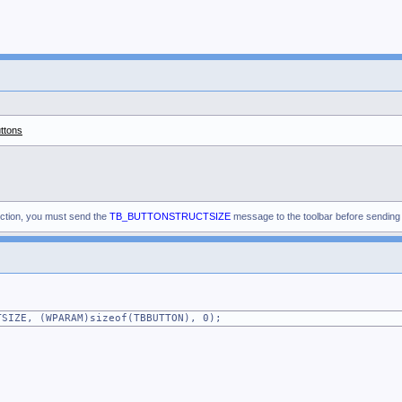
sg) {
 {
uttons
nst;
EST ---";
ass";
ction, you must send the
TB_BUTTONSTRUCTSIZE
message to the toolbar before sendin
 UINT, WPARAM, LPARAM);
IZE, (WPARAM)sizeof(TBBUTTON), 0);
ctor<ButtonDescription_STRUCT>;