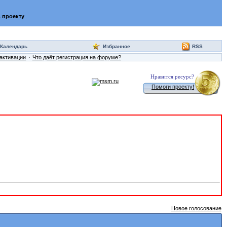
 проекту
Календарь
Избранное
RSS
активации
Что даёт регистрация на форуме?
Нравится ресурс?
Помоги проекту!
Новое голосование