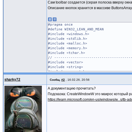
Сам toolbar создается (серая полоска вверху окна)
Описание кнопок хранится в массиве ButtonsArray
#pragma once
#define WIN32_LEAN_AND_MEAN
#include <windows.h>
#include <stdlib.h>
#include <malloc.h>
#include <memory.h>
#include <tchar.h>
// -------------------------------------
#include <vector>
#include <string>
#include <assert.h>
#include <winuser.h>
sharky72
Сообщ.
#2
,
16.02.26, 20:56
#pragma comment( lib, "comctl32" )
А документацию прочитать?
#include <commctrl.h>
Подсказка: CreateWindowW это макрос который 
https://learn.microsoft.com/en-us/windows/w...s/tb-a
void DebugOutput_c(const char* msg) {
size_t convertedChars = 0;
size_t newsize = strlen(msg) + 1;
wchar_t* result_wstring = new wchar_t
mbstowcs_s(&convertedChars, result_wst
OutputDebugStringW(result_wstring);