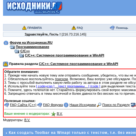
ПРАВИЛА
FAQ
Помощь
Здравствуйте,
Гость
!
[216.73.216.145]
Форум на Исходниках.RU
Программирование
C/C++
C/C++: Системное программирование и WinAPI
Правила раздела
C/C++: Системное программирование и WinAPI
Обратите внимание:
1. Прежде чем начать новую тему или отправить сообщение, убедитесь, что вы не
2. Обязательно воспользуйтесь
поиском
. Возможно, Ваш вопрос уже обсуждали. П
3. Темы с просьбой выполнить какую-либо работу за автора в этом разделе не обс
4. Используйте теги
[ code=cpp ] ...текст программы... [ /code ]
для выделения текста
5. Помните, здесь телепатов нет. Старайтесь формулировать свой вопрос максима
6. Запрещено отвечать в темы месячной и более давности без веских на то причин.
Полезные ссылки:
FAQ Сайта (C++)
FAQ Форума
Наши Исходники
Поиск по Разделу
Ваше мнение о модераторах:
B.V.
Модераторы:
B.V.
Как создать Toolbar на Winapi только с текстом, т.е. без икон