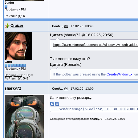
delete[] result_wstring;
Junior
}
Профиль
·
PM
void DebugOutput_w(const std::wstring& m
Рейтинг (т): 6
OutputDebugStringW(msg.c_str());
Qraizer
}
Сообщ.
#3
,
17.02.26, 03:40
Цитата
sharky72 @
16.02.26, 20:56
void DebugOutput_s(const std::string& s)
DebugOutput_c(s.c_str());
https://learn.microsoft.com/en-us/windows/w...s/tb-addb
}
HINSTANCE g_hI
Ты имеешь в виду это?
const WCHAR* szMainWindowTitle = L"--- T
Guru
Цитата
Remarks
const WCHAR* szMainWindowClass = L"WinCl
Профиль
·
PM
HWND g_hMainWindow = NULL;
If the toolbar was created using the
CreateWindowEx
fun
Поощрения
: 5 Dgm
Рейтинг (т): 541
LRESULT CALLBACK WndProc_MainWin(HWND,
sharky72
Сообщ.
#4
,
17.02.26, 13:00
// ---------------------------------
Да, именно эту ремарку.
struct ButtonDescription_STRUCT {
std::wstring Caption;
SendMessage(hToolbar, TB_BUTTONSTRUCTS
int ButtonID;
};
Сообщение отредактировано:
sharky72
-
17.02.26, 13:01
using ButtonDescriptions_ARRAY = std::ve
#define ID_BUTTON_1 1