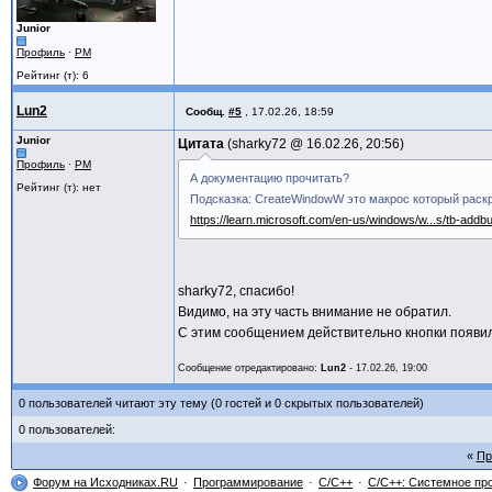
#define ID_BUTTON_2 2
Junior
const ButtonDescriptions_ARRAY ButtonsAr
Профиль
·
PM
{L"PLUS", ID_BUTTON_1},
{L"MINUS", ID_BUTTON_2}
Рейтинг (т): 6
};
Lun2
Сообщ.
#5
,
17.02.26, 18:59
bool CreateButtons2(const ButtonDescript
Junior
Цитата
sharky72 @
16.02.26, 20:56
HINSTANCE hInst, HWND hMainWindow) {
Профиль
·
PM
А документацию прочитать?
bool ok = true;
Рейтинг (т): нет
Подсказка: CreateWindowW это макрос который рас
HWND hToolbar = CreateWindowW(TOOLBAR
https://learn.microsoft.com/en-us/windows/w...s/tb-addb
TBSTYLE_WRAPABLE | TBST
0, 0, 0,
g_hMainWindow, NUL
DWORD ErrCode = GetLastError();
sharky72, спасибо!
assert(hToolbar != NULL);
Видимо, на эту часть внимание не обратил.
С этим сообщением действительно кнопки появил
WPARAM wParam = 0;
LPARAM lParam = (LPARAM)TBSTYLE_EX_MI
Сообщение отредактировано:
Lun2
-
17.02.26, 19:00
DWORD PrevStyles = SendMessageW(hToolb
0 пользователей читают эту тему (0 гостей и 0 скрытых пользователей)
RECT rect;
for (const ButtonDescription_STRUCT& b
0 пользователей:
Пр
DebugOutput_w(L"Next = " + b.Capti
Форум на Исходниках.RU
Программирование
C/C++
C/C++: Системное пр