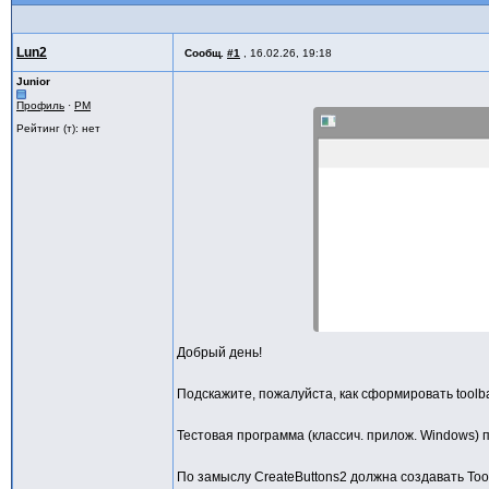
Lun2
Сообщ.
#1
,
16.02.26, 19:18
Junior
Профиль
·
PM
Рейтинг (т): нет
Добрый день!
Подскажите, пожалуйста, как сформировать toolba
Тестовая программа (классич. прилож. Windows) 
По замыслу CreateButtons2 должна создавать Tool