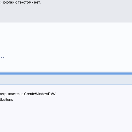
, кнопки с текстом - нет.
.
---
раскрывается в CreateWindowExW
ddbuttons
[newsize];
ring, newsize, msg, _TRUNCATE);