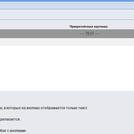
Прикреплённая картинка
r, в которых на кнопках отображается только текст.
прилагается.
bar с кнопками.