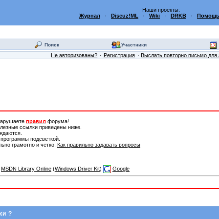
Наши проекты:
Журнал
·
Discuz!ML
·
Wiki
·
DRKB
·
Помощь
Поиск
Участники
Не авторизованы?
Регистрация
Выслать повторно письмо для 
 нарушаете
правил
форума!
олезные ссылки приведены ниже.
уждаются.
 программы подсветкой.
льно грамотно и чётко:
Как правильно задавать вопросы
MSDN Library Online
(
Windows Driver Kit
)
Google
ки ?