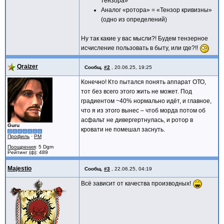
тензора»
Аналог «ротора» = «Тензор кривизны»
(одно из определений)
Ну так какие у вас мысли?! Будем тензерное
исчисление пользовать в быту, или где?!!
Qraizer
Сообщ.
#2
,
20.06.25, 19:25
Конечно! Кто пытался понять аппарат ОТО,
тот без всего этого жить не может. Под
градиентом ~40% нормально идёт, и главное,
что я из этого вынес – чтоб морда потом об
асфальт не дивергертнулась, и ротор в
Guru
кровати не помешал заснуть.
Профиль
·
PM
Поощрения
: 5 Dgm
Рейтинг (ф): 489
Majestio
Сообщ.
#3
,
22.06.25, 04:19
Всё зависит от качества производных!