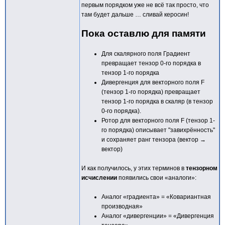
первым порядком уже не всё так просто, что
там будет дальше … сливай керосин!
Пока оставлю для памяти
Для скалярного поля Градиент
превращает тензор 0-го порядка в
тензор 1-го порядка
Дивергенция для векторного поля F
(тензор 1-го порядка) превращает
тензор 1-го порядка в скаляр (в тензор
0-го порядка).
Ротор для векторного поля F (тензор 1-
го порядка) описывает "завихрённость"
и сохраняет ранг тензора (вектор →
вектор)
И как получилось, у этих терминов в
тензорном
исчислении
появились свои «аналоги»:
Аналог «градиента» = «Ковариантная
производная»
Аналог «дивергенции» = «Дивергенция