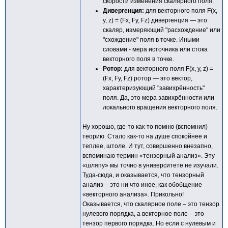
скорости изменения скалярного поля.
Дивергенция:
для векторного поля F(x,
y, z) = (Fx, Fy, Fz) дивергенция — это
скаляр, измеряющий "расхождение" или
"схождение" поля в точке. Иными
словами - мера источника или стока
векторного поля в точке.
Ротор:
для векторного поля F(x, y, z) =
(Fx, Fy, Fz) ротор — это вектор,
характеризующий "завихрённость"
поля. Да, это мера завихрённости или
локального вращения векторного поля.
Ну хорошо, где-то как-то помню (вспомнил)
теорию. Стало как-то на душе спокойнее и
теплее, штоле. И тут, совершенно внезапно,
вспоминаю термин «тензорный анализ». Эту
«шляпу» мы точно в университете не изучали.
Туда-сюда, и оказывается, что тензорный
анализ – это ни что иное, как обобщение
«векторного анализа». Прикольно!
Оказывается, что скалярное поле – это тензор
нулевого порядка, а векторное поле – это
тензор первого порядка. Но если с нулевым и