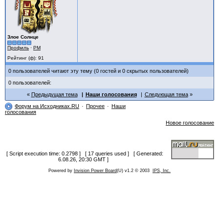
Злое Солнце
Профиль
·
PM
Рейтинг (ф): 91
0 пользователей читают эту тему (0 гостей и 0 скрытых пользователей)
0 пользователей:
Предыдущая тема
Наши голосования
Следующая тема
Форум на Исходниках.RU
Прочее
Наши
голосования
Новое голосование
[ Script execution time: 0.2798 ] [ 17 queries used ] [ Generated:
6.08.26, 20:30 GMT ]
Powered by
Invision Power Board
(U) v1.2 © 2003
IPS, Inc.