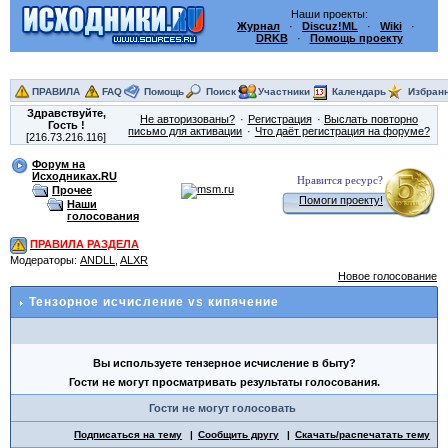
Наши проекты:
Журнал
·
Discuz!ML
·
Wiki
·
DRKB
·
Помощь проекту
ПРАВИЛА
FAQ
Помощь
Поиск
Участники
Календарь
Избран
Здравствуйте,
Не авторизованы?
Регистрация
Выслать повторно
Гость
!
письмо для активации
Что даёт регистрация на форуме?
[216.73.216.116]
Форум на
Исходниках.RU
Нравится ресурс?
Прочее
Помоги проекту!
Наши
голосования
ПРАВИЛА РАЗДЕЛА
Модераторы:
ANDLL
,
ALXR
Новое голосование
Тензорное исчисление vs кипячение
Вы используете тензерное исчисление в быту?
Гости не могут просматривать результаты голосования.
Гости не могут голосовать
Подписаться на тему
Сообщить другу
Скачать/распечатать тему