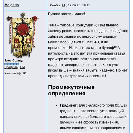
Majestio
Сообщ.
#1
,
19.06.25, 19:15
Буэнос ночес, амигос!
Тема – так себе, крик души =) Под пьяную
лавочку решил освежить свои давно и надёжно
забытые знания по векторному анализу.
Решил пообщаться с ChatGPT, и не
промазал… Извините за много буквоф!!! А
натолкнула на это вот эта
прикольная статья
про «три всадника векторного анализа» -
Злое Солнце
градиент, дивергенция и ротор. Как я уже
Профиль
·
PM
писал выше – знания забыты надёжно. Но нет
Рейтинг (ф): 91
преграды патриотам их освежить!
Промежуточные
определения
Градиент:
для скалярного поля f(x, y, z)
градиент — это вектор, указывающий
направление наибольшего возрастания
функции и её скорость изменения,
иными словами – мера направления и