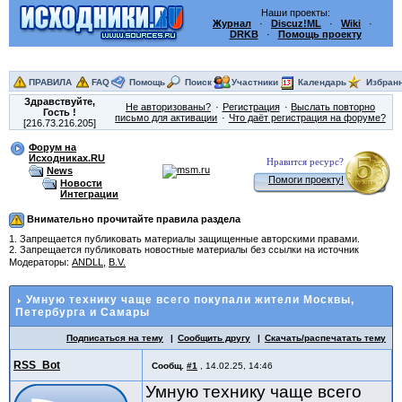
Наши проекты:
Журнал
·
Discuz!ML
·
Wiki
·
DRKB
·
Помощь проекту
ПРАВИЛА
FAQ
Помощь
Поиск
Участники
Календарь
Избран
Здравствуйте,
Не авторизованы?
Регистрация
Выслать повторно
Гость
!
письмо для активации
Что даёт регистрация на форуме?
[216.73.216.205]
Форум на
Исходниках.RU
Нравится ресурс?
News
Помоги проекту!
Новости
Интеграции
Внимательно прочитайте правила раздела
1. Запрещается публиковать материалы защищенные авторскими правами.
2. Запрещается публиковать новостные материалы без ссылки на источник
Модераторы:
ANDLL
,
B.V.
Умную технику чаще всего покупали жители Москвы,
Петербурга и Самары
Подписаться на тему
Сообщить другу
Скачать/распечатать тему
RSS_Bot
Сообщ.
#1
,
14.02.25, 14:46
Умную технику чаще всего