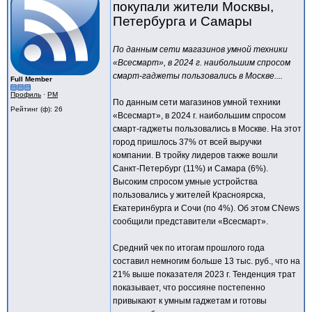
покупали жители Москвы,
Петербурга и Самары
По данным сети магазинов умной техники
«Всесмарт», в 2024 г. наибольшим спросом
смарт-гаджеты пользовались в Москве....
Full Member
Профиль
·
PM
По данным сети магазинов умной техники
Рейтинг (ф): 26
«Всесмарт», в 2024 г. наибольшим спросом
смарт-гаджеты пользовались в Москве. На этот
город пришлось 37% от всей выручки
компании. В тройку лидеров также вошли
Санкт-Петербург (11%) и Самара (6%).
Высоким спросом умные устройства
пользовались у жителей Красноярска,
Екатеринбурга и Сочи (по 4%). Об этом CNews
сообщили представители «Всесмарт».
Средний чек по итогам прошлого года
составил немногим больше 13 тыс. руб., что на
21% выше показателя 2023 г. Тенденция трат
показывает, что россияне постепенно
привыкают к умным гаджетам и готовы