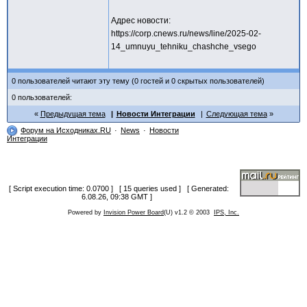
Адрес новости:
https://corp.cnews.ru/news/line/2025-02-
14_umnuyu_tehniku_chashche_vsego
0 пользователей читают эту тему (0 гостей и 0 скрытых пользователей)
0 пользователей:
Предыдущая тема
Новости Интеграции
Следующая тема
Форум на Исходниках.RU
News
Новости
Интеграции
[ Script execution time: 0.0700 ] [ 15 queries used ] [ Generated:
6.08.26, 09:38 GMT ]
Powered by
Invision Power Board
(U) v1.2 © 2003
IPS, Inc.