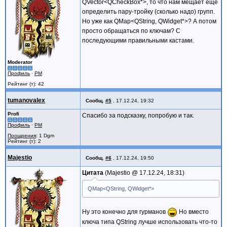
QVector<QCheckBox*>, то что нам мещает еще
определить пару-тройку (сколько надо) групп.
Но уже как QMap<QString, QWidget*>? А потом
просто обращаться по ключам? С
последующими правильными кастами.
Moderator
Профиль
·
PM
Рейтинг (т): 42
tumanovalex
Сообщ.
#5
,
17.12.24, 19:32
Profi
Спасибо за подсказку, попробую и так.
Профиль
·
PM
Поощрения
: 1 Dgm
Рейтинг (т): 2
Majestio
Сообщ.
#6
,
17.12.24, 19:50
Цитата
Majestio @
17.12.24, 18:31
QMap<QString, QWidget*>
Ну это конечно для гурманов
Но вместо
ключа типа QString лучше использовать что-то