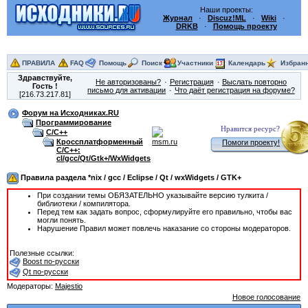
Наши проекты:
Журнал
·
Discuz!ML
·
Wiki
·
DRKB
·
Помощь проекту
ПРАВИЛА
FAQ
Помощь
Поиск
Участники
Календарь
Избран
Здравствуйте,
Не авторизованы?
Регистрация
Выслать повторно
Гость
!
письмо для активации
Что даёт регистрация на форуме?
[216.73.217.81]
Форум на Исходниках.RU
Программирование
Нравится ресурс?
C/C++
Кроссплатформенный
Помоги проекту!
C/C++:
cl/gcc/Qt/Gtk+/WxWidgets
Правила раздела *nix / gcc / Eclipse / Qt / wxWidgets / GTK+
При создании темы ОБЯЗАТЕЛЬНО указывайте версию тулкита /
библиотеки / компилятора.
Перед тем как задать вопрос, сформулируйте его правильно, чтобы вас
могли понять.
Нарушение Правил может повлечь наказание со стороны модераторов.
Полезные ссылки:
Boost по-русски
Qt по-русски
Модераторы:
Majestio
Новое голосование