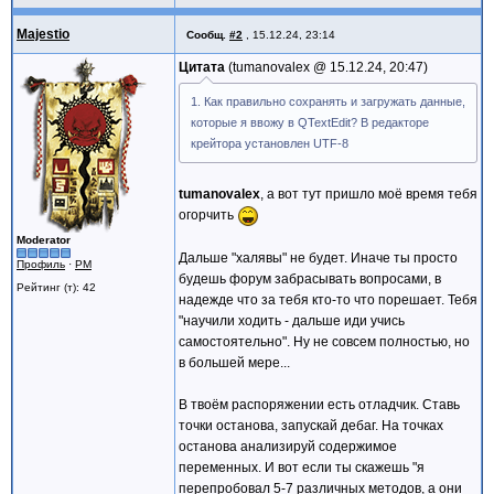
lblFileName->setText(settings.value(lst
settings.endGroup();
Majestio
Сообщ.
#2
,
15.12.24, 23:14
}
Цитата
tumanovalex @
15.12.24, 20:47
1. Как правильно сохранять и загружать данные,
которые я ввожу в QTextEdit? В редакторе
крейтора установлен UTF-8
tumanovalex
, а вот тут пришло моё время тебя
огорчить
Moderator
Дальше "халявы" не будет. Иначе ты просто
Профиль
·
PM
будешь форум забрасывать вопросами, в
Рейтинг (т): 42
надежде что за тебя кто-то что порешает. Тебя
"научили ходить - дальше иди учись
самостоятельно". Ну не совсем полностью, но
в большей мере...
В твоём распоряжении есть отладчик. Ставь
точки останова, запускай дебаг. На точках
останова анализируй содержимое
переменных. И вот если ты скажешь "я
перепробовал 5-7 различных методов, а они