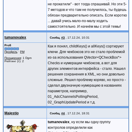
не прокатили" - вот тогда спрашивай. Но эти 5-
7 методов и что там не получилось, ты будешь
обязан предварительно описать. Если коротко
... давай учись мало-по-малу ходить
самостоятельно. И начнём мы с этой темы!
tumanovalex
Сообщ.
#3
,
17.12.24, 10:31
Profi
Как я понял, childKeys() и allKeys() сортируют
ключи. Для чекбоксов это не стало проблемой
Профиль
·
PM
из-за использования QVector<QCheckBox*>
Поощрения
: 1 Dgm
Рейтинг (т): 2
Checks и нумерации чекбоксов, а вот для
других элементов интерфейса - стало. Нашел
решения сохранения в XML, но они довольно
сложные. Решил проблему коряво, но просто -
сделал двузначную нумерацию в названиях
параметров, например,
01_AdcChannelsPollingPeriod,
02_GraphUpdatePeriod и т.д.
Majestio
Сообщ.
#4
,
17.12.24, 18:31
tumanovalex
, ну если мы одну группу
контролов определили как