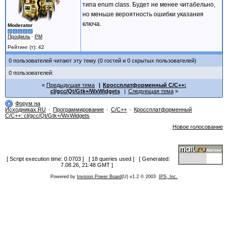
типа enum class. Будет не менее читабельно,
но меньше вероятность ошибки указания
ключа.
Moderator
Профиль
·
PM
Рейтинг (т): 42
0 пользователей читают эту тему (0 гостей и 0 скрытых пользователей)
0 пользователей:
Предыдущая тема
Кроссплатформенный C/C++:
cl/gcc/Qt/Gtk+/WxWidgets
Следующая тема
Форум на
Исходниках.RU
Программирование
C/C++
Кроссплатформенный
C/C++: cl/gcc/Qt/Gtk+/WxWidgets
Новое голосование
[ Script execution time: 0.0703 ] [ 18 queries used ] [ Generated:
7.08.26, 21:48 GMT ]
Powered by
Invision Power Board
(U) v1.2 © 2003
IPS, Inc.