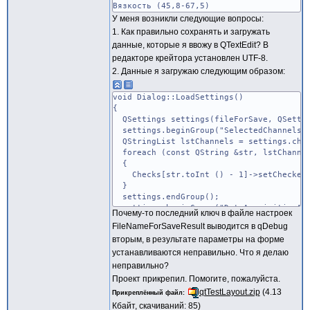
16=true
Вязкость (45,8-67,5)
У меня возникли следующие вопросы:
[DataAcquisitionAndRecordingOptions]
1. Как правильно сохранять и загружать
AdcChannelsPollingPeriod=0.01
данные, которые я ввожу в QTextEdit? В
GraphUpdatePeriod=100
редакторе крейтора установлен UTF-8.
WriteDataPeriod=300
2. Данные я загружаю следующим образом:
GraphSensorOptions="\x414\x430\x432\x43b
FileNameForSaveResult=resultdata.dat
void Dialog::LoadSettings()
{
QSettings settings(fileForSave, QSettin
settings.beginGroup("SelectedChannels"
QStringList lstChannels = settings.chil
foreach (const QString &str, lstChanne
{
Checks[str.toInt () - 1]->setChecked (
}
settings.endGroup();
settings.beginGroup("DataAcquisitionAnd
Почему-то последний ключ в файле настроек
QStringList lstData = settings.childKe
FileNameForSaveResult выводится в qDebug
foreach (const QString &str, lstData)
вторым, в результате параметры на форме
{
устанавливаются неправильно. Что я делаю
qDebug() << str;
}
неправильно?
spbSurvey->setValue(settings.value(lstD
Проект прикрепил. Помогите, пожалуйста.
spbGraphUpg->setValue(settings.value(ls
qtTestLayout.zip
(4.13
Прикреплённый файл
spbWriteData->setValue(settings.value(l
Кбайт, скачиваний: 85)
txtGraphSensor->setText(settings.value(