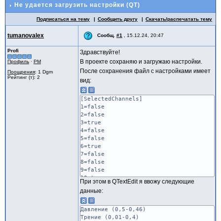
Не удается загрузить настройки (QT)
Подписаться на тему
Сообщить другу
Скачать/распечатать тему
tumanovalex
Сообщ.
#1
,
15.12.24, 20:47
Profi
Здравствуйте!
В проекте сохраняю и загружаю настройки.
Профиль
·
PM
После сохранения файл с настройками имеет
Поощрения
: 1 Dgm
Рейтинг (т): 2
вид:
[SelectedChannels]
1=false
2=false
3=true
4=false
5=false
6=true
7=false
8=false
9=false
10=true
При этом в QTextEdit я ввожу следующие
11=false
данные:
12=false
13=true
14=false
Давление (0,5-0,46)
15=false
Трение (0,01-0,4)