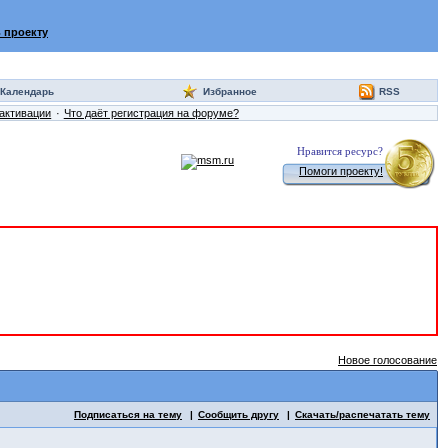
 проекту
Календарь
Избранное
RSS
активации
Что даёт регистрация на форуме?
Нравится ресурс?
Помоги проекту!
Новое голосование
Подписаться на тему
Сообщить другу
Скачать/распечатать тему