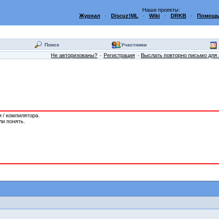
Наши проекты:
Журнал
·
Discuz!ML
·
Wiki
·
DRKB
·
Помощь
Поиск
Участники
Не авторизованы?
Регистрация
Выслать повторно письмо для 
 / компилятора.
ли понять.