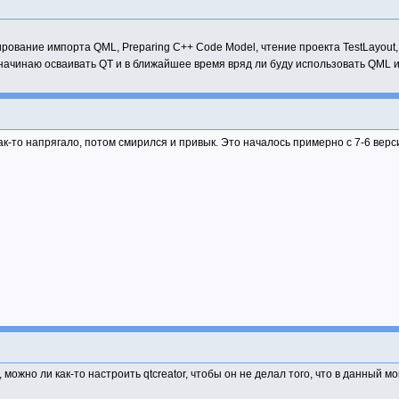
анирование импорта QML, Preparing C++ Code Model, чтение проекта TestLayou
 начинаю осваивать QT и в ближайшее время вряд ли буду использовать QML и
к-то напрягало, потом смирился и привык. Это началось примерно с 7-6 верси
можно ли как-то настроить qtcreator, чтобы он не делал того, что в данный м