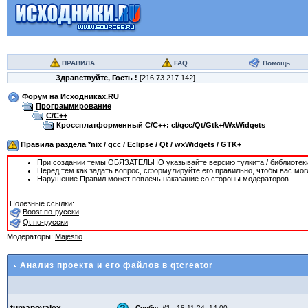
ПРАВИЛА
FAQ
Помощь
Здравствуйте,
Гость
!
[216.73.217.142]
Форум на Исходниках.RU
Программирование
C/C++
Кроссплатформенный C/C++: cl/gcc/Qt/Gtk+/WxWidgets
Правила раздела *nix / gcc / Eclipse / Qt / wxWidgets / GTK+
При создании темы ОБЯЗАТЕЛЬНО указывайте версию тулкита / библиотеки
Перед тем как задать вопрос, сформулируйте его правильно, чтобы вас мог
Нарушение Правил может повлечь наказание со стороны модераторов.
Полезные ссылки:
Boost по-русски
Qt по-русски
Модераторы:
Majestio
Анализ проекта и его файлов в qtcreator
tumanovalex
Сообщ.
#1
,
18.11.24, 14:00