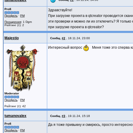
Profi
Здравствуйте!
При загрузке проекта в qtcreator проводится ск
Профиль
·
PM
эти проверки и можно ли их отключить? Я только
Поощрения
: 1 Dgm
Рейтинг (т): 2
при загрузке проекта в qtcreator?
Majestio
Сообщ.
#2
,
18.11.24, 23:00
Интересный вопрос
Меня тоже это сперва ка
Moderator
Профиль
·
PM
Рейтинг (т): 42
tumanovalex
Сообщ.
#3
,
19.11.24, 15:18
Profi
Да я тоже привыкну и смирюсь, просто интересно, 
Профиль
·
PM