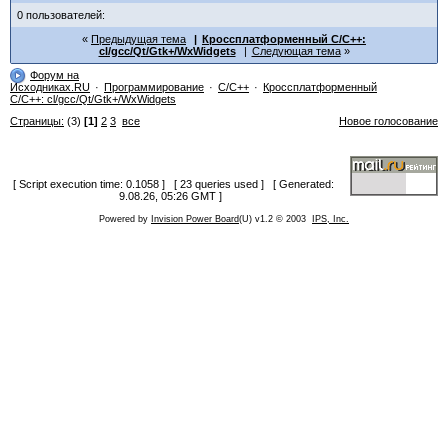
0 пользователей:
Предыдущая тема
Кроссплатформенный C/C++:
cl/gcc/Qt/Gtk+/WxWidgets
Следующая тема
Форум на
Исходниках.RU
Программирование
C/C++
Кроссплатформенный
C/C++: cl/gcc/Qt/Gtk+/WxWidgets
Страницы:
(3)
[1]
2
3
все
Новое голосование
[ Script execution time: 0.1058 ] [ 23 queries used ] [ Generated:
9.08.26, 05:26 GMT ]
Powered by
Invision Power Board
(U) v1.2 © 2003
IPS, Inc.