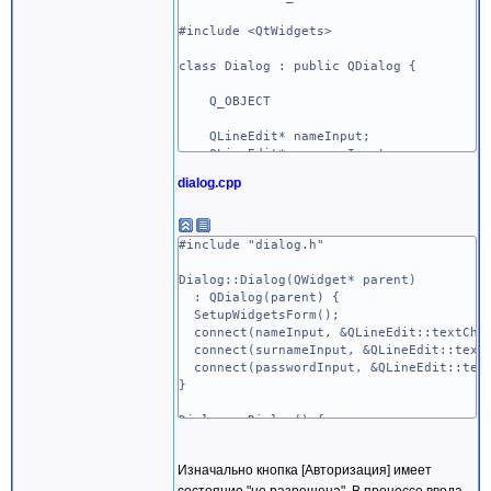
#include <QtWidgets>
class Dialog : public QDialog {
Q_OBJECT
QLineEdit* nameInput;
QLineEdit* surnameInput;
QLineEdit* passwordInput;
dialog.cpp
QPushButton* authButton;
public:
Dialog(QWidget* parent = nullptr);
#include "dialog.h"
~Dialog();
void SetupWidgetsForm();
Dialog::Dialog(QWidget* parent)
: QDialog(parent) {
public slots:
SetupWidgetsForm();
void checkLabels(const QString &text
connect(nameInput, &QLineEdit::textChan
connect(surnameInput, &QLineEdit::textC
};
connect(passwordInput, &QLineEdit::text
#endif // DIALOG_H
}
Dialog::~Dialog() {
}
Изначально кнопка [Авторизация] имеет
void Dialog::SetupWidgetsForm() {
состояние "не разрешена". В процессе ввода
// Создание QFormLayout