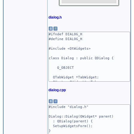
dialog.h
#ifndef DIALOG_H
#define DIALOG_H
#include <QtWidgets>
class Dialog : public QDialog {
Q_OBJECT
QTabWidget *TabWidget;
QVector<QWidget*> Tabs;
QVector<QCheckBox*> Checks;
dialog.cpp
public:
Dialog(QWidget* parent = nullptr);
~Dialog();
#include "dialog.h"
void SetupWidgetsForm();
Dialog::Dialog(QWidget* parent)
: QDialog(parent) {
};
SetupWidgetsForm();
#endif // DIALOG_H
}