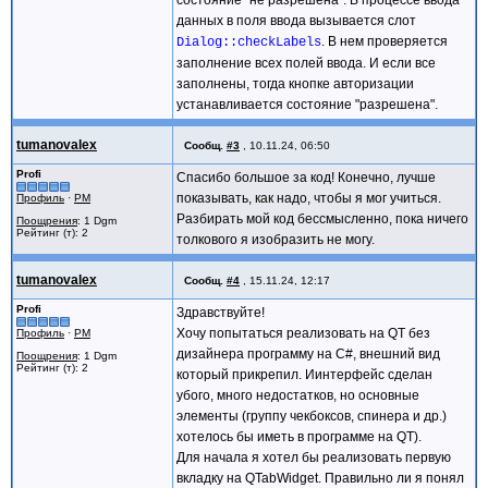
QFormLayout* layout = new QFormLayout(
данных в поля ввода вызывается слот
// Поля ввода
. В нем проверяется
Dialog::checkLabels
nameInput = new QLineEdit();
заполнение всех полей ввода. И если все
surnameInput = new QLineEdit();
заполнены, тогда кнопке авторизации
passwordInput = new QLineEdit();
устанавливается состояние "разрешена".
passwordInput->setEchoMode(QLineEdit::P
// Добавление полей на форму, вернее в 
layout->addRow("Имя:", nameInput);
tumanovalex
Сообщ.
#3
,
10.11.24, 06:50
layout->addRow("Фамилия:", surnameInpu
layout->addRow("Пароль:", passwordInpu
Profi
Спасибо большое за код! Конечно, лучше
// Установка выравнивания меток по прав
показывать, как надо, чтобы я мог учиться.
Профиль
·
PM
layout->setLabelAlignment(Qt::AlignRig
Разбирать мой код бессмысленно, пока ничего
Поощрения
: 1 Dgm
// Кнопка Авторизации
Рейтинг (т): 2
толкового я изобразить не могу.
authButton = new QPushButton(" Авториза
authButton->setEnabled(false);
// Создание горизонтального макета для 
tumanovalex
Сообщ.
#4
,
15.11.24, 12:17
QHBoxLayout* buttonLayout = new QHBoxLa
Profi
Здравствуйте!
buttonLayout->addStretch(); // Добавляе
buttonLayout->addWidget(authButton); //
Хочу попытаться реализовать на QT без
Профиль
·
PM
// Добавление горизонтального макета с 
дизайнера программу на C#, внешний вид
Поощрения
: 1 Dgm
layout->addRow(buttonLayout);
Рейтинг (т): 2
который прикрепил. Иинтерфейс сделан
setLayout(layout);
убого, много недостатков, но основные
setWindowTitle("Форма входа");
элементы (группу чекбоксов, спинера и др.)
// Устанавливаем минимальные размеры фо
// "высоту формы взять по минимуму", но
хотелось бы иметь в программе на QT).
// Хотя можно было бы вызвать и просто 
Для начала я хотел бы реализовать первую
setMinimumSize(480,0);
вкладку на QTabWidget. Правильно ли я понял
}