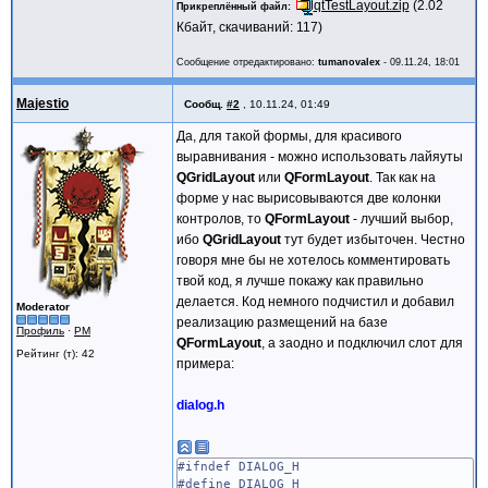
qtTestLayout.zip
(2.02
Прикреплённый файл
Кбайт, скачиваний: 117)
Сообщение отредактировано:
tumanovalex
-
09.11.24, 18:01
Majestio
Сообщ.
#2
,
10.11.24, 01:49
Да, для такой формы, для красивого
выравнивания - можно использовать лайяуты
QGridLayout
или
QFormLayout
. Так как на
форме у нас вырисовываются две колонки
контролов, то
QFormLayout
- лучший выбор,
ибо
QGridLayout
тут будет избыточен. Честно
говоря мне бы не хотелось комментировать
твой код, я лучше покажу как правильно
делается. Код немного подчистил и добавил
Moderator
реализацию размещений на базе
Профиль
·
PM
QFormLayout
, а заодно и подключил слот для
Рейтинг (т): 42
примера:
dialog.h
#ifndef DIALOG_H
#define DIALOG_H