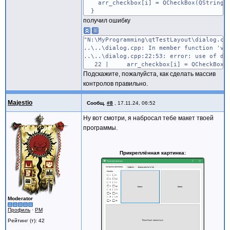
arr_checkbox[i] = QCheckBox(QString::
}
получил ошибку
"N:\MyProgramming\qtTestLayout\dialog.cp
..\..\dialog.cpp: In member function 'vo
..\..\dialog.cpp:22:53: error: use of de
22 | arr_checkbox[i] = QCheckBox(QSt
Подскажите, пожалуйста, как сделать массив
контролов правильно.
Majestio
Сообщ.
#8
,
17.11.24, 06:52
Ну вот смотри, я набросал тебе макет твоей
программы.
Прикреплённая картинка
Moderator
Профиль
·
PM
Рейтинг (т): 42