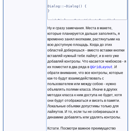
Dialog::~Dialog() {
}
void Dialog::SetupWidgetsForm() {
setWindowTitle("Такая программка");
Ну и сразу замечания. Места в макете,
// Создание макета самой формы и сразу 
которые планируется дальше заполнять, я
QVBoxLayout* layout = new QVBoxLayout;
временно занял кнопками, растянутыми на
setLayout(layout);
setMinimumSize(640,480);
всю доступную площадь. Когда до этих
// Инициализирование табов и помещение 
областей доберешься - вместо вставки кнопки
TabWidget = new QTabWidget;
вставляй нужный тебе лайяут, и в него уже
for (auto i=0; i<3; i++) Tabs.push_back
добавляй контролы. Что касается чекбоксов - я
TabWidget->addTab(Tabs[0],"Настройка пр
их поместил в два ряда в
. И
TabWidget->addTab(Tabs[1],"Графики");
QGridLayout
TabWidget->addTab(Tabs[2],"Вывод резуль
обрати внимание, что все контролы, которые
layout->addWidget(TabWidget);
как-то будут взаимодействовать с
// Заполнение таба "Настройка программ
пользователем или между собою - нужно
QVBoxLayout *outerLayout = new QVBoxLa
объявлять полями класса. Иначе в других
Tabs[0]->setLayout(outerLayout);
методах класса к ним доступа не будет, хотя
QHBoxLayout *upperLayout = new QHBoxLa
outerLayout->addLayout(upperLayout);
они будут отображаться и висеть в памяти.
QGroupBox *channels = new QGroupBox("Ка
Локальные объявки допустимы только для
upperLayout->addWidget(channels);
лайяутов. И то, если ты не собираешься в
for (auto i = 0; i < 16; ++i) Checks.pu
динамике добавлять или удалять контролы.
QGridLayout *checkLayout = new QGridLa
channels->setLayout(checkLayout);
for (auto i = 0; i < 16; ++i) checkLayo
Кстати. Посмотри важное преимущество