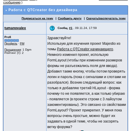
сообщению
)
Работа с QTCreator без дизайнера
Подписаться на тему
Сообщить другу
Скачать/распечатать тему
tumanovalex
Сообщ.
#1
,
09.11.24, 17:59
Profi
Здравствуйте!
Использую для изучения проект Majestio из
Профиль
·
PM
темы
Работа с QTCreator начинающего
.
Поощрения
: 1 Dgm
Рейтинг (т): 2
Немного изменил проект, использую
FormLayout (чтобы при изменении размеров
формы не разъезжались поля для ввода).
Добавил также кнопку, чтобы потом проверять
логин и пароль (пока с сигналами и слотами не
разобрался). Возник следующий вопрос: как
только я добавляю третий HLayout - форма
почему-то не появляется, а как только убираю
- появляется (в проекте строки с 3 лайоутом
закоментированы). Это связано со свойствами
FormLayout? Проект прикрепил. У меня пока
вопросы очень простые, можно будет их
задавать в одной теме, чтобы не засорять
ветку форума?