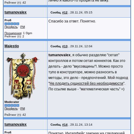
лично я какого-то профита не вижу.
Рейтинг (т): 42
tumanovalex
Сообщ.
#12
,
28.11.24, 05:15
Profi
Спасибо за ответ. Понятно.
Профиль
·
PM
Поощрения
: 1 Dgm
Рейтинг (т): 2
Majestio
Сообщ.
#13
,
29.11.24, 12:04
tumanovalex
, я обычно разделяю "сетап"
контроллов и потом сетап коннектов. Как это
делать - дело "вкусовщины"!. Можно просто
тупо в конструкторе, можно разносить в
методы, это дело - предпочтений. Мой подход
"
Не плодить сущностей без необходимости
".
По ссылке выше - "математическая часть" =)
Moderator
Профиль
·
PM
Рейтинг (т): 42
tumanovalex
Сообщ.
#14
,
29.11.24, 13:14
Profi
Понятно. Интерфейс закончу на следующей