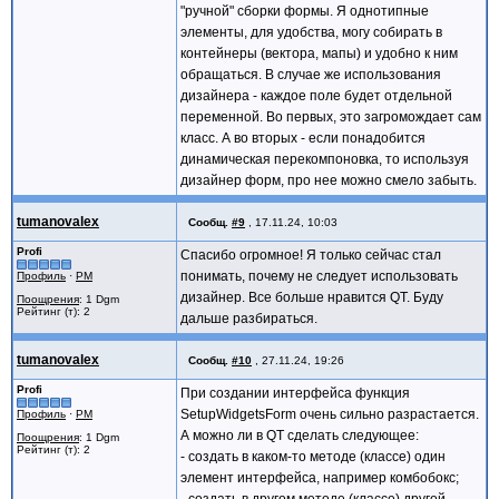
QPushButton *filler1 = new QPushButton(
"ручной" сборки формы. Я однотипные
QPushButton *filler2 = new QPushButton(
элементы, для удобства, могу собирать в
filler1->setSizePolicy(QSizePolicy::Exp
контейнеры (вектора, мапы) и удобно к ним
filler2->setSizePolicy(QSizePolicy::Exp
обращаться. В случае же использования
upperLayout->addWidget(filler1);
дизайнера - каждое поле будет отдельной
upperLayout->addWidget(filler2);
QPushButton *filler3 = new QPushButton(
переменной. Во первых, это загромождает сам
filler3->setSizePolicy(QSizePolicy::Exp
класс. А во вторых - если понадобится
outerLayout->addWidget(filler3);
динамическая перекомпоновка, то используя
}
дизайнер форм, про нее можно смело забыть.
tumanovalex
Сообщ.
#9
,
17.11.24, 10:03
Profi
Спасибо огромное! Я только сейчас стал
понимать, почему не следует использовать
Профиль
·
PM
дизайнер. Все больше нравится QT. Буду
Поощрения
: 1 Dgm
Рейтинг (т): 2
дальше разбираться.
tumanovalex
Сообщ.
#10
,
27.11.24, 19:26
Profi
При создании интерфейса функция
SetupWidgetsForm очень сильно разрастается.
Профиль
·
PM
А можно ли в QT сделать следующее:
Поощрения
: 1 Dgm
Рейтинг (т): 2
- создать в каком-то методе (классе) один
элемент интерфейса, например комбобокс;
- создать в другом методе (классе) другой