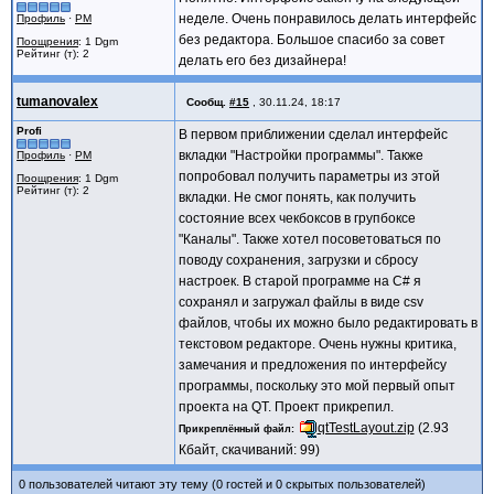
неделе. Очень понравилось делать интерфейс
Профиль
·
PM
без редактора. Большое спасибо за совет
Поощрения
: 1 Dgm
Рейтинг (т): 2
делать его без дизайнера!
tumanovalex
Сообщ.
#15
,
30.11.24, 18:17
Profi
В первом приближении сделал интерфейс
вкладки "Настройки программы". Также
Профиль
·
PM
попробовал получить параметры из этой
Поощрения
: 1 Dgm
Рейтинг (т): 2
вкладки. Не смог понять, как получить
состояние всех чекбоксов в групбоксе
"Каналы". Также хотел посоветоваться по
поводу сохранения, загрузки и сбросу
настроек. В старой программе на C# я
сохранял и загружал файлы в виде сsv
файлов, чтобы их можно было редактировать в
текстовом редакторе. Очень нужны критика,
замечания и предложения по интерфейсу
программы, поскольку это мой первый опыт
проекта на QT. Проект прикрепил.
qtTestLayout.zip
(2.93
Прикреплённый файл
Кбайт, скачиваний: 99)
0 пользователей читают эту тему (0 гостей и 0 скрытых пользователей)