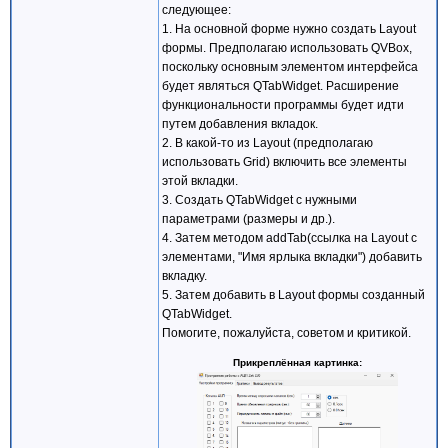
следующее:
1. На основной форме нужно создать Layout
void Dialog::checkLabels([[maybe_unused]
формы. Предполагаю использовать QVBox,
bool checkEmpty = nameInput->text().isE
surnameInput->text().isEm
поскольку основным элементом интерфейса
passwordInput->text().isE
будет являться QTabWidget. Расширение
authButton->setEnabled(!checkEmpty);
функциональности программы будет идти
}
путем добавления вкладок.
2. В какой-то из Layout (предполагаю
использовать Grid) включить все элементы
этой вкладки.
3. Создать QTabWidget с нужными
параметрами (размеры и др.).
4. Затем методом addTab(ссылка на Layout с
элементами, "Имя ярлыка вкладки") добавить
вкладку.
5. Затем добавить в Layout формы созданный
QTabWidget.
Помогите, пожалуйста, советом и критикой.
Прикреплённая картинка