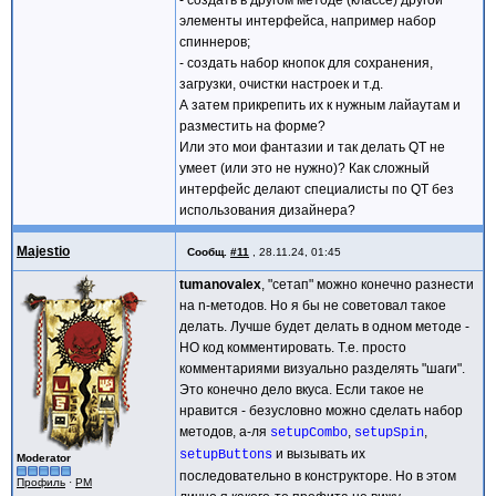
элементы интерфейса, например набор
спиннеров;
- создать набор кнопок для сохранения,
загрузки, очистки настроек и т.д.
А затем прикрепить их к нужным лайаутам и
разместить на форме?
Или это мои фантазии и так делать QT не
умеет (или это не нужно)? Как сложный
интерфейс делают специалисты по QT без
использования дизайнера?
Majestio
Сообщ.
#11
,
28.11.24, 01:45
tumanovalex
, "сетап" можно конечно разнести
на n-методов. Но я бы не советовал такое
делать. Лучше будет делать в одном методе -
НО код комментировать. Т.е. просто
комментариями визуально разделять "шаги".
Это конечно дело вкуса. Если такое не
нравится - безусловно можно сделать набор
методов, а-ля
,
,
setupCombo
setupSpin
и вызывать их
setupButtons
Moderator
последовательно в конструкторе. Но в этом
Профиль
·
PM