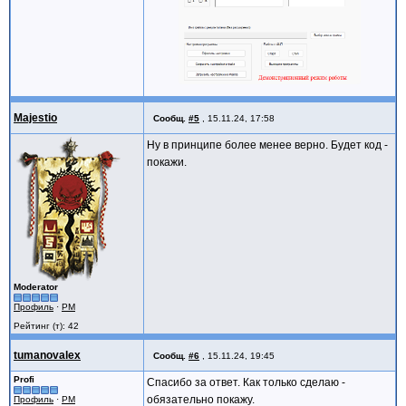
Majestio
Сообщ.
#5
,
15.11.24, 17:58
Ну в принципе более менее верно. Будет код -
покажи.
Moderator
Профиль
·
PM
Рейтинг (т): 42
tumanovalex
Сообщ.
#6
,
15.11.24, 19:45
Profi
Спасибо за ответ. Как только сделаю -
обязательно покажу.
Профиль
·
PM