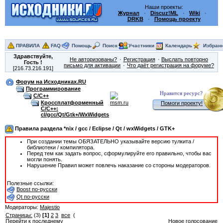
Наши проекты:
Журнал
·
Discuz!ML
·
Wiki
·
DRKB
·
Помощь проекту
ПРАВИЛА
FAQ
Помощь
Поиск
Участники
Календарь
Избран
Здравствуйте,
Не авторизованы?
Регистрация
Выслать повторно
Гость
!
письмо для активации
Что даёт регистрация на форуме?
[216.73.216.191]
Форум на Исходниках.RU
Программирование
Нравится ресурс?
C/C++
Кроссплатформенный
Помоги проекту!
C/C++:
cl/gcc/Qt/Gtk+/WxWidgets
Правила раздела *nix / gcc / Eclipse / Qt / wxWidgets / GTK+
При создании темы ОБЯЗАТЕЛЬНО указывайте версию тулкита /
библиотеки / компилятора.
Перед тем как задать вопрос, сформулируйте его правильно, чтобы вас
могли понять.
Нарушение Правил может повлечь наказание со стороны модераторов.
Полезные ссылки:
Boost по-русски
Qt по-русски
Модераторы:
Majestio
Страницы:
(3)
[1]
2
3
все
(
Перейти к последнему
Новое голосование