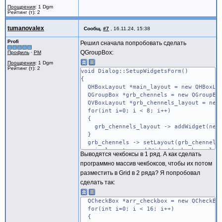
Поощрения
: 1 Dgm
Рейтинг (т): 2
tumanovalex
Сообщ.
#7
,
16.11.24, 15:38
Profi
Решил сначала попробовать сделать
QGroupBox:
Профиль
·
PM
Поощрения
: 1 Dgm
Рейтинг (т): 2
void Dialog::SetupWidgetsForm()
{
QHBoxLayout *main_layout = new QHBoxLa
QGroupBox *grb_chennels = new QGroupBox
QVBoxLayout *grb_chennels_layout = new 
for(int i=0; i < 8; i++)
{
grb_chennels_layout -> addWidget(new Q
}
grb_chennels -> setLayout(grb_chennels_
main_layout -> addWidget(grb_chennels)
Выводятся чекбоксы в 1 ряд. А как сделать
setLayout(main_layout);
программно массив чекбоксов, чтобы их потом
setMinimumSize(480,0);
разместить в Grid в 2 ряда? Я попробовал
}
сделать так:
QCheckBox *arr_checkbox = new QCheckBo
for(int i=0; i < 16; i++)
{