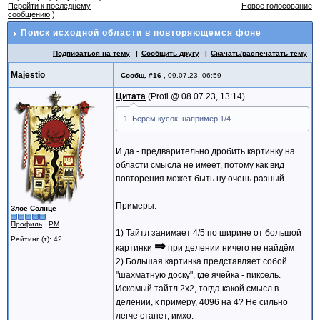
Перейти к последнему
Новое голосование
сообщению
)
Поиск исходной области в повторяющемся фоне
Подписаться на тему
Сообщить другу
Скачать/распечатать тему
Majestio
Сообщ.
#16
,
09.07.23, 06:59
Цитата
Profi @
08.07.23, 13:14
1. Берем кусок, например 1/4.
И да - предварительно дробить картинку на
области смысла не имеет, потому как вид
повторения может быть ну очень разный.
Примеры:
Злое Солнце
Профиль
·
PM
1) Тайтл занимает 4/5 по ширине от большой
Рейтинг (т): 42
⇒
картинки
при делении ничего не найдём
2) Большая картинка представляет собой
"шахматную доску", где ячейка - пиксель.
Искомый тайтл 2x2, тогда какой смысл в
делении, к примеру, 4096 на 4? Не сильно
легче станет, имхо.