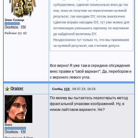
субтрактивно, сдвигая попиксельно вниз до тех
пор, пока не получим на пересечении нулевой
результат, так находим DY, потом аналогично
Злое Солнце
сдвигом вправо находим DX, тут уже можно для
Профиль
·
PM
оптимизации уменьшить картинку по вертикали
Рейтинг (т): 42
до найдённой величины DY.
Неоднозначно тут только то, что мы принимаем
за нулевой результат, как считаем допуск.
Все верно! Я уже там в середине обсуждения
внес правки в "свой вариант". Да, перебором и
с верхнего левого угла.
Qraizer
Сообщ.
#19
,
09.07.23, 16:23
По-моему вы пытаетесь переоткрыть метод
фрактальной упаковки изображений. Ну, в
неком лайтовом варианте. Не?
Guru
Профиль
·
PM
Поощрения
: 5 Dgm