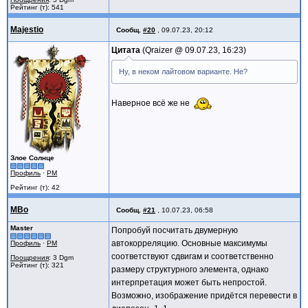
Рейтинг (т): 541
Majestio
Сообщ.
#20
,
09.07.23, 20:12
Цитата
Qraizer @
09.07.23, 16:23
Ну, в неком лайтовом варианте. Не?
Наверное всё же не
Злое Солнце
Профиль
·
PM
Рейтинг (т): 42
MBo
Сообщ.
#21
,
10.07.23, 06:58
Master
Попробуй посчитать двумерную
автокорреляцию. Основные максимумы
Профиль
·
PM
соответствуют сдвигам и соответственно
Поощрения
: 3 Dgm
Рейтинг (т): 321
размеру структурного элемента, однако
интерпретация может быть непростой.
Возможно, изображение придётся перевести в