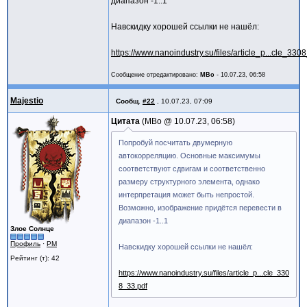
диапазон -1..1
Навскидку хорошей ссылки не нашёл:
https://www.nanoindustry.su/files/article_p...cle_330
Сообщение отредактировано:
MBo
-
10.07.23, 06:58
Majestio
Сообщ.
#22
,
10.07.23, 07:09
Цитата
MBo @
10.07.23, 06:58
Попробуй посчитать двумерную
автокорреляцию. Основные максимумы
соответствуют сдвигам и соответственно
размеру структурного элемента, однако
интерпретация может быть непростой.
Возможно, изображение придётся перевести в
диапазон -1..1
Злое Солнце
Профиль
·
PM
Навскидку хорошей ссылки не нашёл:
Рейтинг (т): 42
https://www.nanoindustry.su/files/article_p...cle_330
8_33.pdf