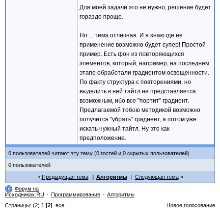
Для моей задачи это не нужно, решение будет
гораздо проще.
Но ... тема отличная. И я знаю где ее
применение возможно будет супер! Простой
пример. Есть фон из повторяющихся
элементов, который, например, на последнем
этапе обработали градиентом освещенности.
По факту структура с повторениями, но
выделить в ней тайтл не представляется
возможным, ибо все "портит" градиент.
Предлагаемой тобою методикой возможно
получится "убрать" градиент, а потом уже
искать нужный тайтл. Ну это как
предположение.
0 пользователей читают эту тему (0 гостей и 0 скрытых пользователей)
0 пользователей:
Предыдущая тема
Алгоритмы
Следующая тема
Форум на
Исходниках.RU
Программирование
Алгоритмы
Страницы:
(2)
1
[2]
все
Новое голосование