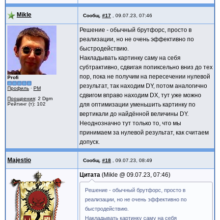
Mikle
Сообщ.
#17
,
09.07.23, 07:46
Решение - обычный брутфорс, просто в
реализации, но не очень эффективно по
быстродействию.
Накладывать картинку саму на себя
субтрактивно, сдвигая попиксельно вниз до тех
пор, пока не получим на пересечении нулевой
Profi
результат, так находим DY, потом аналогично
Профиль
·
PM
сдвигом вправо находим DX, тут уже можно
Поощрения
: 2 Dgm
Рейтинг (т): 102
для оптимизации уменьшить картинку по
вертикали до найдённой величины DY.
Неоднозначно тут только то, что мы
принимаем за нулевой результат, как считаем
допуск.
Majestio
Сообщ.
#18
,
09.07.23, 08:49
Цитата
Mikle @
09.07.23, 07:46
Решение - обычный брутфорс, просто в
реализации, но не очень эффективно по
быстродействию.
Накладывать картинку саму на себя