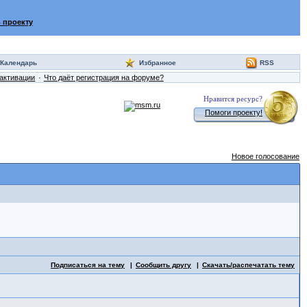
 проекту
Календарь
Избранное
RSS
активации
Что даёт регистрация на форуме?
Нравится ресурс?
Помоги проекту!
Новое голосование
Подписаться на тему
Сообщить другу
Скачать/распечатать тему