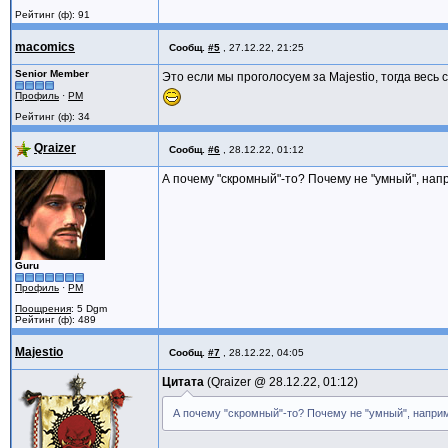
Рейтинг (ф): 91
macomics
Сообщ.
#5
,
27.12.22, 21:25
Senior Member
Это если мы проголосуем за Majestio, тогда весь 
Профиль
·
PM
Рейтинг (ф): 34
Qraizer
Сообщ.
#6
,
28.12.22, 01:12
А почему "скромный"-то? Почему не "умный", нап
Guru
Профиль
·
PM
Поощрения
: 5 Dgm
Рейтинг (ф): 489
Majestio
Сообщ.
#7
,
28.12.22, 04:05
Цитата
Qraizer @
28.12.22, 01:12
А почему "скромный"-то? Почему не "умный", наприм