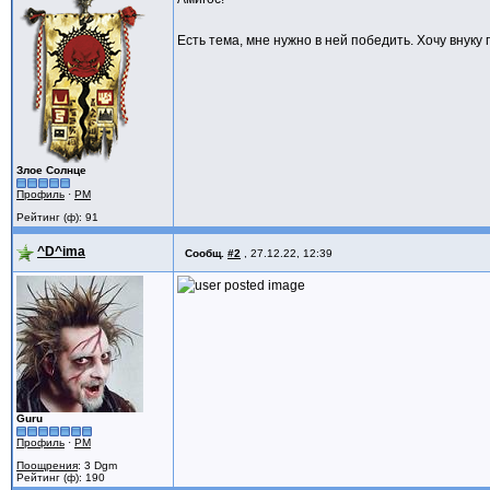
Есть тема, мне нужно в ней победить. Хочу внуку
Злое Солнце
Профиль
·
PM
Рейтинг (ф): 91
^D^ima
Сообщ.
#2
,
27.12.22, 12:39
Guru
Профиль
·
PM
Поощрения
: 3 Dgm
Рейтинг (ф): 190