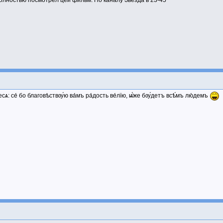
полностью посмотрел цей фильм. По каналу Звезда в 23-45
́йтесѧ: се́ бо благовѣствѹ́ю ва́мъ ра́дость ве́лїю, ѩ҆́же бѹ́детъ всѣ́мъ лю́демъ