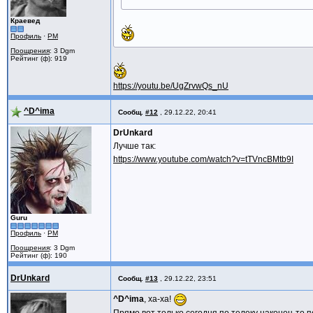
Краевед
Профиль
·
PM
Поощрения
: 3 Dgm
Рейтинг (ф): 919
https://youtu.be/UgZrvwQs_nU
^D^ima
Сообщ.
#12
,
29.12.22, 20:41
DrUnkard
Лучше так:
https://www.youtube.com/watch?v=tTVncBMtb9I
Guru
Профиль
·
PM
Поощрения
: 3 Dgm
Рейтинг (ф): 190
DrUnkard
Сообщ.
#13
,
29.12.22, 23:51
^D^ima
, ха-ха!