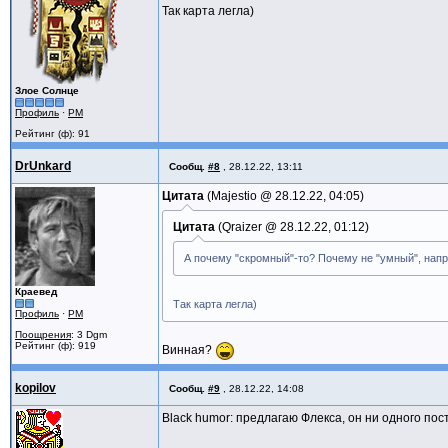
Так карта легла)
Злое Солнце
Профиль
·
PM
Рейтинг (ф): 91
DrUnkard
Сообщ.
#8
,
28.12.22, 13:11
Цитата
Majestio @
28.12.22, 04:05
Цитата
Qraizer @
28.12.22, 01:12
А почему "скромный"-то? Почему не "умный", напр
Краевед
Так карта легла)
Профиль
·
PM
Поощрения
: 3 Dgm
Рейтинг (ф): 919
Винная?
kopilov
Сообщ.
#9
,
28.12.22, 14:08
Black humor: предлагаю Флекса, он ни одного пос