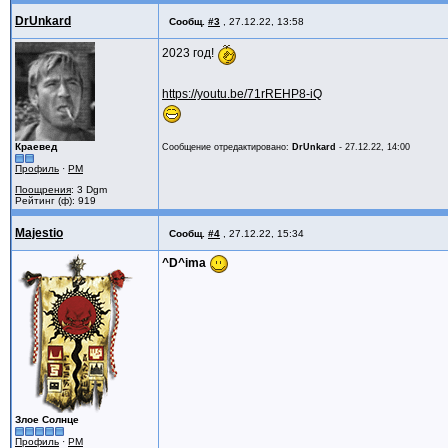
DrUnkard
Сообщ.
#3
,
27.12.22, 13:58
2023 год!
https://youtu.be/71rREHP8-iQ
Краевед
Сообщение отредактировано:
DrUnkard
-
27.12.22, 14:00
Профиль
·
PM
Поощрения
: 3 Dgm
Рейтинг (ф): 919
Majestio
Сообщ.
#4
,
27.12.22, 15:34
^D^ima
Злое Солнце
Профиль
·
PM