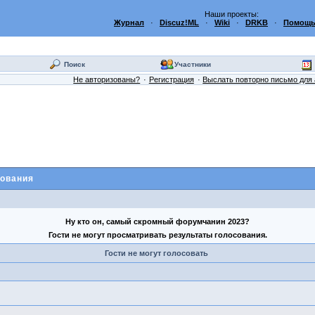
Наши проекты:
Журнал
·
Discuz!ML
·
Wiki
·
DRKB
·
Помощь
Поиск
Участники
Не авторизованы?
Регистрация
Выслать повторно письмо для 
дования
Ну кто он, самый скромный форумчанин 2023?
Гости не могут просматривать результаты голосования.
Гости не могут голосовать