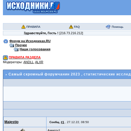
ПРАВИЛА
FAQ
Помощь
Здравствуйте,
Гость
!
[216.73.216.212]
Форум на Исходниках.RU
Прочее
Наши голосования
ПРАВИЛА РАЗДЕЛА
Модераторы:
ANDLL
,
ALXR
Самый скромный форумчанин 2023
, статистические иссле
Majestio
Сообщ.
#1
,
27.12.22, 08:50
Амигос!