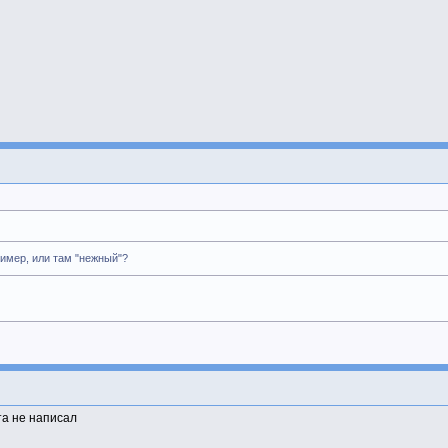
имер, или там "нежный"?
та не написал