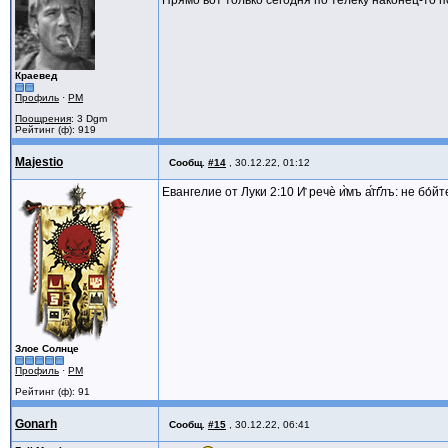
Прямо вот только сегодня по телеку наконец-то 
Краевед
Профиль
·
PM
Поощрения
: 3 Dgm
Рейтинг (ф): 919
Majestio
Сообщ.
#14
,
30.12.22, 01:12
Евангелие от Луки 2:10 И҆ речѐ и҆̀мъ а҆́гг҃лъ: не бо
Злое Солнце
Профиль
·
PM
Рейтинг (ф): 91
Gonarh
Сообщ.
#15
,
30.12.22, 06:41