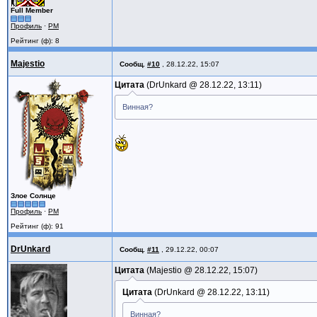
Full Member
Профиль
·
PM
Рейтинг (ф): 8
Majestio
Сообщ.
#10
,
28.12.22, 15:07
Цитата
DrUnkard @
28.12.22, 13:11
Винная?
Злое Солнце
Профиль
·
PM
Рейтинг (ф): 91
DrUnkard
Сообщ.
#11
,
29.12.22, 00:07
Цитата
Majestio @
28.12.22, 15:07
Цитата
DrUnkard @
28.12.22, 13:11
Винная?