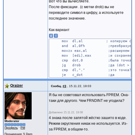
Вот что вы вычисляете.
После фиксации . (с метки drob) вы не
переводите символ в цифру, а используете
последнее значение.
Как вариант
mov dl,al ; копируем символ 
and al,0Fh ;преобразуем символ 
movzx eax,al ;расширяем ег
mov [edi],eax ;и сохраняем
cmp dot,0 ;была точка? *** 13 
jg drob ;да (dot > 0
cmp dl,"." ;это точка? *** исполь
je c_dot ;да
Qraizer
Сообщ.
#3
,
15.11.22, 19:03
Я бы не советовал использовать FPREM. Она-
таки для другого. Чем FRNDINT не угодила?
Добавлено
15.11.22, 19:08
4 знака после запятой жёстко зашито в коде.
Moderator
Режим округления никак не используется. Из-
Профиль
·
PM
за FPREM, в общем-то.
Поощрения
: 5 Dgm