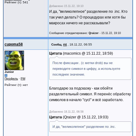
Рейтинг (т): 541
Добавлено
15.11.22, 19:10
И да, "великолепное" разделение по .inc. Кто
так учил делать? О процедурах или хотя бы
макросах ничего не рассказывали?
Сообщение отредактировано:
Qraizer
-
15.11.22, 19:10
cupoma58
Сообщ.
#4
,
18.11.22, 06:55
Цитата
macomics @
15.11.22, 18:59
После фиксации . (с метки drob) вы не
переводите символ в цифру, а используете
Junior
последнее значение.
Профиль
·
PM
Рейтинг (т): нет
Благодарю за подсказку - как обойти
разделительный символ. Я перенёс обработку
символов в начало "cycl" и всё заработало.
Добавлено
18.11.22, 06:58
Цитата
Qraizer @
15.11.22, 19:03
И да, "великолепное" разделение по .inc.