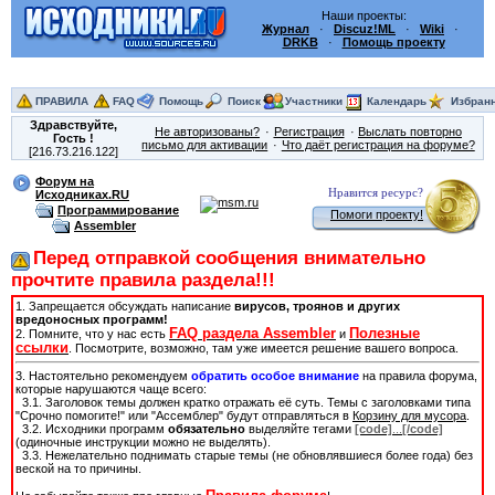
Наши проекты:
Журнал
·
Discuz!ML
·
Wiki
·
DRKB
·
Помощь проекту
ПРАВИЛА
FAQ
Помощь
Поиск
Участники
Календарь
Избран
Здравствуйте,
Не авторизованы?
Регистрация
Выслать повторно
Гость
!
письмо для активации
Что даёт регистрация на форуме?
[216.73.216.122]
Форум на
Нравится ресурс?
Исходниках.RU
Программирование
Помоги проекту!
Assembler
Перед отправкой сообщения внимательно
прочтите правила раздела!!!
1. Запрещается обсуждать написание
вирусов, троянов и других
вредоносных программ!
FAQ раздела Assembler
Полезные
2. Помните, что у нас есть
и
ссылки
. Посмотрите, возможно, там уже имеется решение вашего вопроса.
3. Настоятельно рекомендуем
обратить особое внимание
на правила форума,
которые нарушаются чаще всего:
3.1. Заголовок темы должен кратко отражать её суть. Темы с заголовками типа
"Срочно помогите!" или "Ассемблер" будут отправляться в
Корзину для мусора
.
3.2. Исходники программ
обязательно
выделяйте тегами
[code]
...
[/code]
(одиночные инструкции можно не выделять).
3.3. Нежелательно поднимать старые темы (не обновлявшиеся более года) без
веской на то причины.