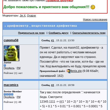
Правила форума
Не забывайте также про главные
!
Добро пожаловать и приятного вам общения!!!
Модераторы:
Jin X
,
Qraizer
Новое голосование
арифмометр
, вещественная арифметика
Подписаться на тему
Сообщить другу
Скачать/распечатать тему
cupoma58
Сообщ.
#1
,
15.11.22, 13:50
Привет. Сделал, на masm32, арифмометр - а
он не хочет работать с числами меньше
еденицы. Да и округляет как-то странно.
Посоветуйте - что не так или, хотя-бы - где не
Junior
так. Код выкладывать не буду, прицеплю архив.
Профиль
·
PM
fenix.zip
(9.08 Кбайт,
Прикреплённый файл
Рейтинг (т): нет
скачиваний: 162)
macomics
Сообщ.
#2
,
15.11.22, 18:59
Senior Member
Так у вас после определения '.' начинается
беда. Смотрите:
Профиль
·
PM
12345.1111 -> (((1 * 10 + 2) * 10 + 3) * 10 + 4) * 10
Рейтинг (т): 46
+ 5) + 0.1 * 5 + 0.01 * 5 + 0.001 * 5 + 0.0001 * 5