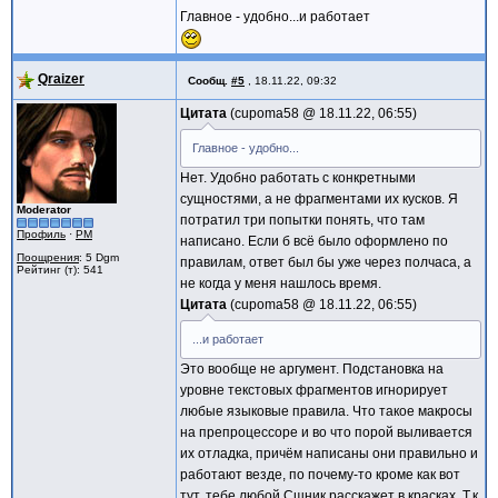
Главное - удобно...и работает
Qraizer
Сообщ.
#5
,
18.11.22, 09:32
Цитата
cupoma58 @
18.11.22, 06:55
Главное - удобно...
Нет. Удобно работать с конкретными
сущностями, а не фрагментами их кусков. Я
Moderator
потратил три попытки понять, что там
Профиль
·
PM
написано. Если б всё было оформлено по
Поощрения
: 5 Dgm
правилам, ответ был бы уже через полчаса, а
Рейтинг (т): 541
не когда у меня нашлось время.
Цитата
cupoma58 @
18.11.22, 06:55
...и работает
Это вообще не аргумент. Подстановка на
уровне текстовых фрагментов игнорирует
любые языковые правила. Что такое макросы
на препроцессоре и во что порой выливается
их отладка, причём написаны они правильно и
работают везде, по почему-то кроме как вот
тут, тебе любой Cшник расскажет в красках. Т.к.